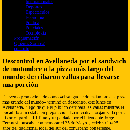
Internacionales
Deportes
Espectaculos
Economia
Politica
Policiales
Tecnologia
Programación
Quienes Somos?
contacto
Descontrol en Avellaneda por el sándwich
de matambre a la pizza más largo del
mundo: derribaron vallas para llevarse
una porción
El evento promocionado como «el sánguche de matambre a la pizza
más grande del mundo» terminó en descontrol este lunes en
Avellaneda, luego de que el público derribara las vallas mientras el
bocadillo aún estaba en preparación. La iniciativa, organizada por la
histórica parrilla El Tano y respaldada por el intendente Jorge
Ferraresi, buscaba conmemorar el 25 de Mayo y celebrar los 25
años del tradicional local del sur del conurbano bonaerense.