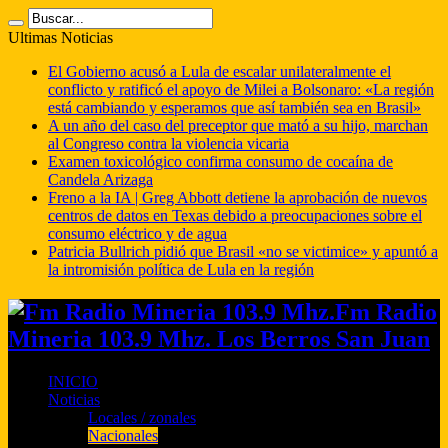
Ultimas Noticias
El Gobierno acusó a Lula de escalar unilateralmente el
conflicto y ratificó el apoyo de Milei a Bolsonaro: «La región
está cambiando y esperamos que así también sea en Brasil»
A un año del caso del preceptor que mató a su hijo, marchan
al Congreso contra la violencia vicaria
Examen toxicológico confirma consumo de cocaína de
Candela Arizaga
Freno a la IA | Greg Abbott detiene la aprobación de nuevos
centros de datos en Texas debido a preocupaciones sobre el
consumo eléctrico y de agua
Patricia Bullrich pidió que Brasil «no se victimice» y apuntó a
la intromisión política de Lula en la región
Fm Radio
Mineria 103.9 Mhz. Los Berros San Juan
INICIO
Noticias
Locales / zonales
Nacionales