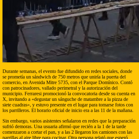
Durante semanas, el evento fue difundido en redes sociales, donde
se prometía un sándwich de 750 metros que uniría la puerta del
comercio, en Avenida Mitre 5735, con el Parque Domínico. Contó
con patrocinadores, vallado perimetral y la autorización del
municipio. Ferraresi promocionó la convocatoria desde su cuenta en
X, invitando a «degustar un sánguche de matambre a la pizza de
siete cuadras», y estuvo presente en el lugar para tomarse fotos con
los parrilleros. El horario oficial de inicio era a las 11 de la mañana.
Sin embargo, varios asistentes señalaron en redes que la preparación
sufrió demoras. Una usuaria afirmó que recién a la 1 de la tarde
comenzaron a cortar el pan, y a las 2 llegaron los camiones con las
parrillas al aire libre para cocinar. Otra persona relató que esperó