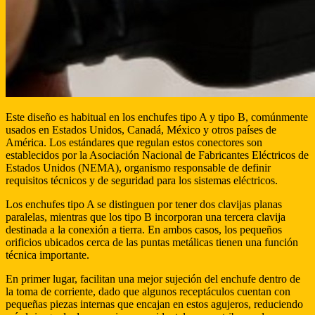
Este diseño es habitual en los enchufes tipo A y tipo B, comúnmente
usados en Estados Unidos, Canadá, México y otros países de
América. Los estándares que regulan estos conectores son
establecidos por la Asociación Nacional de Fabricantes Eléctricos de
Estados Unidos (NEMA), organismo responsable de definir
requisitos técnicos y de seguridad para los sistemas eléctricos.
Los enchufes tipo A se distinguen por tener dos clavijas planas
paralelas, mientras que los tipo B incorporan una tercera clavija
destinada a la conexión a tierra. En ambos casos, los pequeños
orificios ubicados cerca de las puntas metálicas tienen una función
técnica importante.
En primer lugar, facilitan una mejor sujeción del enchufe dentro de
la toma de corriente, dado que algunos receptáculos cuentan con
pequeñas piezas internas que encajan en estos agujeros, reduciendo