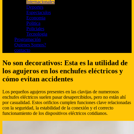
Internacionales
Deportes
Espectaculos
Economia
Politica
Policiales
Tecnologia
Programación
Quienes Somos?
contacto
No son decorativos: Esta es la utilidad de
los agujeros en los enchufes eléctricos y
cómo evitan accidentes
Los pequeños agujeros presentes en las clavijas de numerosos
enchufes eléctricos suelen pasar desapercibidos, pero no están ahí
por casualidad. Estos orificios cumplen funciones clave relacionadas
con la seguridad, la estabilidad de la conexión y el correcto
funcionamiento de los dispositivos eléctricos cotidianos.