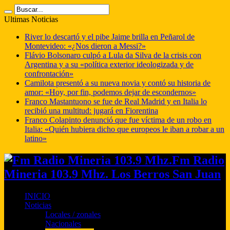
Ultimas Noticias
River lo descartó y el pibe Jaime brilla en Peñarol de
Montevideo: «¿Nos dieron a Messi?»
Flávio Bolsonaro culpó a Lula da Silva de la crisis con
Argentina y a su «política exterior ideologizada y de
confrontación»
Camilota presentó a su nueva novia y contó su historia de
amor: «Hoy, por fin, podemos dejar de escondernos»
Franco Mastantuono se fue de Real Madrid y en Italia lo
recibió una multitud: jugará en Fiorentina
Franco Colapinto denunció que fue víctima de un robo en
Italia: «Quién hubiera dicho que europeos le iban a robar a un
latino»
Fm Radio
Mineria 103.9 Mhz. Los Berros San Juan
INICIO
Noticias
Locales / zonales
Nacionales