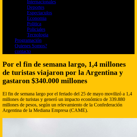
Internacionales
Deportes
Espectaculos
Economia
Politica
Policiales
Tecnologia
Programación
Quienes Somos?
contacto
Por el fin de semana largo, 1,4 millones
de turistas viajaron por la Argentina y
gastaron $340.000 millones
El fin de semana largo por el feriado del 25 de mayo movilizó a 1,4
millones de turistas y generó un impacto económico de 339.880
millones de pesos, según un relevamiento de la Confederación
Argentina de la Mediana Empresa (CAME).