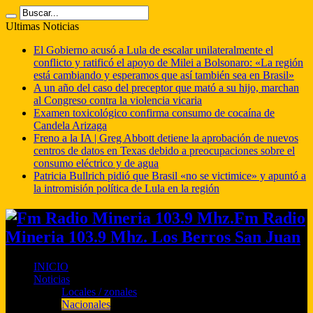
Ultimas Noticias
El Gobierno acusó a Lula de escalar unilateralmente el
conflicto y ratificó el apoyo de Milei a Bolsonaro: «La región
está cambiando y esperamos que así también sea en Brasil»
A un año del caso del preceptor que mató a su hijo, marchan
al Congreso contra la violencia vicaria
Examen toxicológico confirma consumo de cocaína de
Candela Arizaga
Freno a la IA | Greg Abbott detiene la aprobación de nuevos
centros de datos en Texas debido a preocupaciones sobre el
consumo eléctrico y de agua
Patricia Bullrich pidió que Brasil «no se victimice» y apuntó a
la intromisión política de Lula en la región
Fm Radio
Mineria 103.9 Mhz. Los Berros San Juan
INICIO
Noticias
Locales / zonales
Nacionales