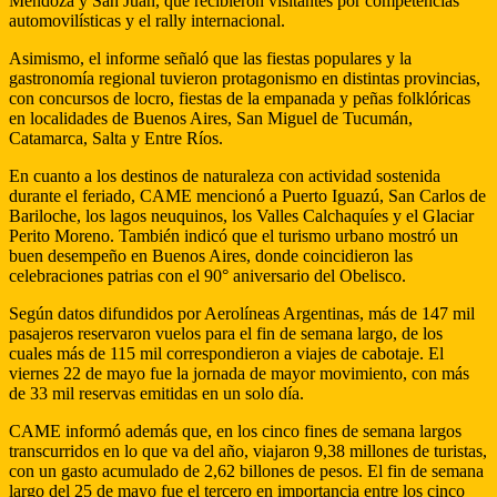
Mendoza y San Juan, que recibieron visitantes por competencias
automovilísticas y el rally internacional.
Asimismo, el informe señaló que las fiestas populares y la
gastronomía regional tuvieron protagonismo en distintas provincias,
con concursos de locro, fiestas de la empanada y peñas folklóricas
en localidades de Buenos Aires, San Miguel de Tucumán,
Catamarca, Salta y Entre Ríos.
En cuanto a los destinos de naturaleza con actividad sostenida
durante el feriado, CAME mencionó a Puerto Iguazú, San Carlos de
Bariloche, los lagos neuquinos, los Valles Calchaquíes y el Glaciar
Perito Moreno. También indicó que el turismo urbano mostró un
buen desempeño en Buenos Aires, donde coincidieron las
celebraciones patrias con el 90° aniversario del Obelisco.
Según datos difundidos por Aerolíneas Argentinas, más de 147 mil
pasajeros reservaron vuelos para el fin de semana largo, de los
cuales más de 115 mil correspondieron a viajes de cabotaje. El
viernes 22 de mayo fue la jornada de mayor movimiento, con más
de 33 mil reservas emitidas en un solo día.
CAME informó además que, en los cinco fines de semana largos
transcurridos en lo que va del año, viajaron 9,38 millones de turistas,
con un gasto acumulado de 2,62 billones de pesos. El fin de semana
largo del 25 de mayo fue el tercero en importancia entre los cinco