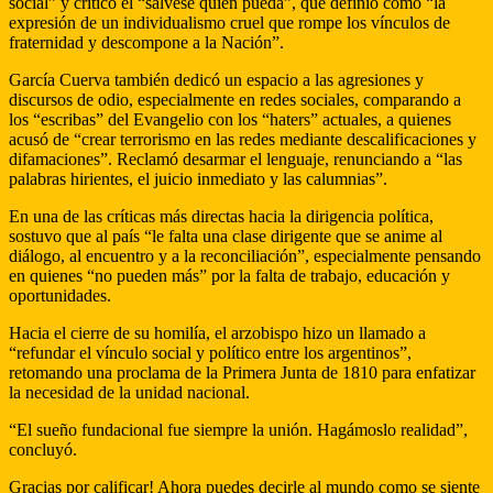
social” y criticó el “sálvese quien pueda”, que definió como “la
expresión de un individualismo cruel que rompe los vínculos de
fraternidad y descompone a la Nación”.
García Cuerva también dedicó un espacio a las agresiones y
discursos de odio, especialmente en redes sociales, comparando a
los “escribas” del Evangelio con los “haters” actuales, a quienes
acusó de “crear terrorismo en las redes mediante descalificaciones y
difamaciones”. Reclamó desarmar el lenguaje, renunciando a “las
palabras hirientes, el juicio inmediato y las calumnias”.
En una de las críticas más directas hacia la dirigencia política,
sostuvo que al país “le falta una clase dirigente que se anime al
diálogo, al encuentro y a la reconciliación”, especialmente pensando
en quienes “no pueden más” por la falta de trabajo, educación y
oportunidades.
Hacia el cierre de su homilía, el arzobispo hizo un llamado a
“refundar el vínculo social y político entre los argentinos”,
retomando una proclama de la Primera Junta de 1810 para enfatizar
la necesidad de la unidad nacional.
“El sueño fundacional fue siempre la unión. Hagámoslo realidad”,
concluyó.
Gracias por calificar! Ahora puedes decirle al mundo como se siente