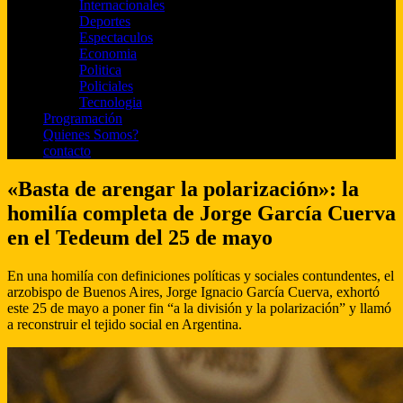
Internacionales
Deportes
Espectaculos
Economia
Politica
Policiales
Tecnologia
Programación
Quienes Somos?
contacto
«Basta de arengar la polarización»: la
homilía completa de Jorge García Cuerva
en el Tedeum del 25 de mayo
En una homilía con definiciones políticas y sociales contundentes, el
arzobispo de Buenos Aires, Jorge Ignacio García Cuerva, exhortó
este 25 de mayo a poner fin “a la división y la polarización” y llamó
a reconstruir el tejido social en Argentina.