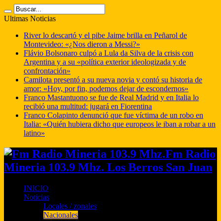
Ultimas Noticias
River lo descartó y el pibe Jaime brilla en Peñarol de
Montevideo: «¿Nos dieron a Messi?»
Flávio Bolsonaro culpó a Lula da Silva de la crisis con
Argentina y a su «política exterior ideologizada y de
confrontación»
Camilota presentó a su nueva novia y contó su historia de
amor: «Hoy, por fin, podemos dejar de escondernos»
Franco Mastantuono se fue de Real Madrid y en Italia lo
recibió una multitud: jugará en Fiorentina
Franco Colapinto denunció que fue víctima de un robo en
Italia: «Quién hubiera dicho que europeos le iban a robar a un
latino»
Fm Radio
Mineria 103.9 Mhz. Los Berros San Juan
INICIO
Noticias
Locales / zonales
Nacionales