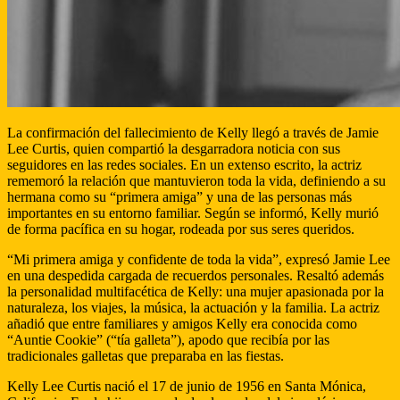
La confirmación del fallecimiento de Kelly llegó a través de Jamie
Lee Curtis, quien compartió la desgarradora noticia con sus
seguidores en las redes sociales. En un extenso escrito, la actriz
rememoró la relación que mantuvieron toda la vida, definiendo a su
hermana como su “primera amiga” y una de las personas más
importantes en su entorno familiar. Según se informó, Kelly murió
de forma pacífica en su hogar, rodeada por sus seres queridos.
“Mi primera amiga y confidente de toda la vida”, expresó Jamie Lee
en una despedida cargada de recuerdos personales. Resaltó además
la personalidad multifacética de Kelly: una mujer apasionada por la
naturaleza, los viajes, la música, la actuación y la familia. La actriz
añadió que entre familiares y amigos Kelly era conocida como
“Auntie Cookie” (“tía galleta”), apodo que recibía por las
tradicionales galletas que preparaba en las fiestas.
Kelly Lee Curtis nació el 17 de junio de 1956 en Santa Mónica,