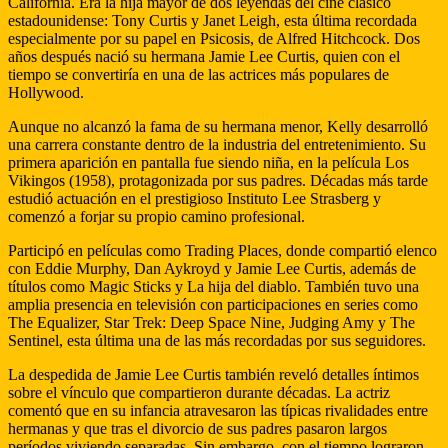
California. Era la hija mayor de dos leyendas del cine clásico
estadounidense: Tony Curtis y Janet Leigh, esta última recordada
especialmente por su papel en Psicosis, de Alfred Hitchcock. Dos
años después nació su hermana Jamie Lee Curtis, quien con el
tiempo se convertiría en una de las actrices más populares de
Hollywood.
Aunque no alcanzó la fama de su hermana menor, Kelly desarrolló
una carrera constante dentro de la industria del entretenimiento. Su
primera aparición en pantalla fue siendo niña, en la película Los
Vikingos (1958), protagonizada por sus padres. Décadas más tarde
estudió actuación en el prestigioso Instituto Lee Strasberg y
comenzó a forjar su propio camino profesional.
Participó en películas como Trading Places, donde compartió elenco
con Eddie Murphy, Dan Aykroyd y Jamie Lee Curtis, además de
títulos como Magic Sticks y La hija del diablo. También tuvo una
amplia presencia en televisión con participaciones en series como
The Equalizer, Star Trek: Deep Space Nine, Judging Amy y The
Sentinel, esta última una de las más recordadas por sus seguidores.
La despedida de Jamie Lee Curtis también reveló detalles íntimos
sobre el vínculo que compartieron durante décadas. La actriz
comentó que en su infancia atravesaron las típicas rivalidades entre
hermanas y que tras el divorcio de sus padres pasaron largos
períodos viviendo separadas. Sin embargo, con el tiempo lograron