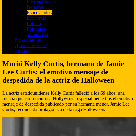
Internacionales
Deportes
Espectaculos
Economia
Politica
Policiales
Tecnologia
Programación
Quienes Somos?
contacto
Murió Kelly Curtis, hermana de Jamie
Lee Curtis: el emotivo mensaje de
despedida de la actriz de Halloween
La actriz estadounidense Kelly Curtis falleció a los 69 años, una
noticia que conmocionó a Hollywood, especialmente tras el emotivo
mensaje de despedida publicado por su hermana menor, Jamie Lee
Curtis, reconocida protagonista de la saga Halloween.