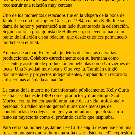
reconstruir una relación muy cercana.
Uno de los momentos destacados fue en la víspera de la boda de
Jamie Lee con Christopher Guest, en 1984, cuando Kelly fue su
dama de honor y permaneció a su lado durante toda la celebración.
Según contó la protagonista de Halloween, ese evento marcó un
punto de inflexión en su relación, que desde entonces permaneció
unida hasta el final.
Además de actuar, Kelly trabajó detrás de cámaras en varias
producciones. Colaboró estrechamente con su hermana como
asistente y asistente de producción en películas como Un viernes de
locos, Una Navidad muy loca y Otra vez tú. También dirigió
documentales y proyectos independientes, ampliando su recorrido
artístico más allá de la actuación.
La causa de la muerte no fue informada públicamente. Kelly Curtis
estaba casada desde 1989 con el productor y dramaturgo Scott
Morfee, con quien compartió gran parte de su vida profesional y
personal. Su fallecimiento generó numerosos mensajes de
condolencias de colegas, amigos y admiradores, que destacaron
tanto su trayectoria como el profundo cariño que inspiraba.
Para cerrar su homenaje, Jamie Lee Curtis eligió despedirse con una
frase en húngaro que su hermana solía usar: “Isten veled”, expresión