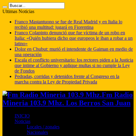
Ultimas Noticias
Franco Mastantuono se fue de Real Madrid y en Italia lo
recibió una multitud: jugará en Fiorentina
Franco Colapinto denunció que fue víctima de un robo en
Italia: «Quién hubiera dicho que europeos le iban a robar a un
latino»
Dolor en Chubut: murió el intendente de Gaiman en medio de
una operación
Escala el conflicto universitario: los rectores piden a la Justicia
que intime al Gobierno y aplique multas si no cumple la Ley
de Fondos
Pedradas, corridas y detenidos frente al Congreso en la
marcha contra la Ley de Propiedad Privada
Fm Radio
Mineria 103.9 Mhz. Los Berros San Juan
INICIO
Noticias
Locales / zonales
Nacionales