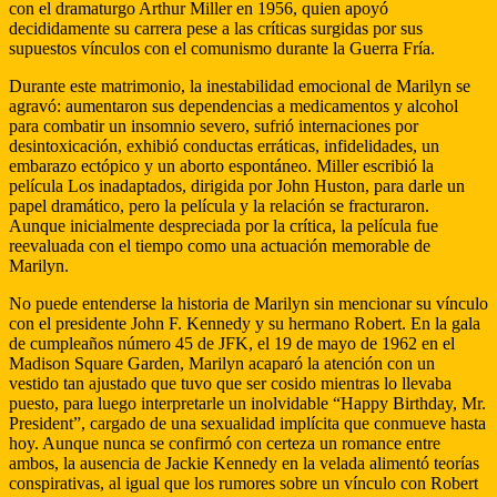
con el dramaturgo Arthur Miller en 1956, quien apoyó
decididamente su carrera pese a las críticas surgidas por sus
supuestos vínculos con el comunismo durante la Guerra Fría.
Durante este matrimonio, la inestabilidad emocional de Marilyn se
agravó: aumentaron sus dependencias a medicamentos y alcohol
para combatir un insomnio severo, sufrió internaciones por
desintoxicación, exhibió conductas erráticas, infidelidades, un
embarazo ectópico y un aborto espontáneo. Miller escribió la
película Los inadaptados, dirigida por John Huston, para darle un
papel dramático, pero la película y la relación se fracturaron.
Aunque inicialmente despreciada por la crítica, la película fue
reevaluada con el tiempo como una actuación memorable de
Marilyn.
No puede entenderse la historia de Marilyn sin mencionar su vínculo
con el presidente John F. Kennedy y su hermano Robert. En la gala
de cumpleaños número 45 de JFK, el 19 de mayo de 1962 en el
Madison Square Garden, Marilyn acaparó la atención con un
vestido tan ajustado que tuvo que ser cosido mientras lo llevaba
puesto, para luego interpretarle un inolvidable “Happy Birthday, Mr.
President”, cargado de una sexualidad implícita que conmueve hasta
hoy. Aunque nunca se confirmó con certeza un romance entre
ambos, la ausencia de Jackie Kennedy en la velada alimentó teorías
conspirativas, al igual que los rumores sobre un vínculo con Robert