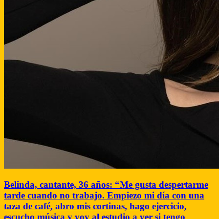
Belinda, cantante, 36 años: “Me gusta despertarme
tarde cuando no trabajo. Empiezo mi día con una
taza de café, abro mis cortinas, hago ejercicio,
escucho música y voy al estudio a ver si tengo