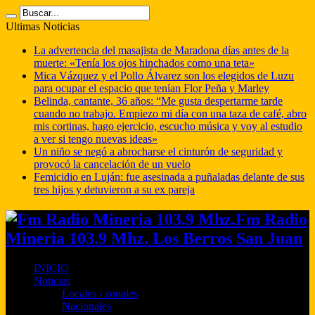
Ultimas Noticias
La advertencia del masajista de Maradona días antes de la
muerte: «Tenía los ojos hinchados como una teta»
Mica Vázquez y el Pollo Álvarez son los elegidos de Luzu
para ocupar el espacio que tenían Flor Peña y Marley
Belinda, cantante, 36 años: “Me gusta despertarme tarde
cuando no trabajo. Empiezo mi día con una taza de café, abro
mis cortinas, hago ejercicio, escucho música y voy al estudio
a ver si tengo nuevas ideas»
Un niño se negó a abrocharse el cinturón de seguridad y
provocó la cancelación de un vuelo
Femicidio en Luján: fue asesinada a puñaladas delante de sus
tres hijos y detuvieron a su ex pareja
Fm Radio
Mineria 103.9 Mhz. Los Berros San Juan
INICIO
Noticias
Locales / zonales
Nacionales