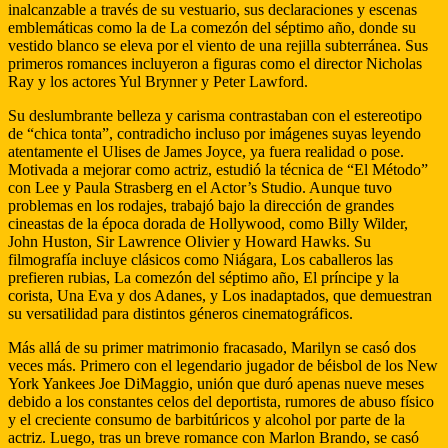
inalcanzable a través de su vestuario, sus declaraciones y escenas
emblemáticas como la de La comezón del séptimo año, donde su
vestido blanco se eleva por el viento de una rejilla subterránea. Sus
primeros romances incluyeron a figuras como el director Nicholas
Ray y los actores Yul Brynner y Peter Lawford.
Su deslumbrante belleza y carisma contrastaban con el estereotipo
de “chica tonta”, contradicho incluso por imágenes suyas leyendo
atentamente el Ulises de James Joyce, ya fuera realidad o pose.
Motivada a mejorar como actriz, estudió la técnica de “El Método”
con Lee y Paula Strasberg en el Actor’s Studio. Aunque tuvo
problemas en los rodajes, trabajó bajo la dirección de grandes
cineastas de la época dorada de Hollywood, como Billy Wilder,
John Huston, Sir Lawrence Olivier y Howard Hawks. Su
filmografía incluye clásicos como Niágara, Los caballeros las
prefieren rubias, La comezón del séptimo año, El príncipe y la
corista, Una Eva y dos Adanes, y Los inadaptados, que demuestran
su versatilidad para distintos géneros cinematográficos.
Más allá de su primer matrimonio fracasado, Marilyn se casó dos
veces más. Primero con el legendario jugador de béisbol de los New
York Yankees Joe DiMaggio, unión que duró apenas nueve meses
debido a los constantes celos del deportista, rumores de abuso físico
y el creciente consumo de barbitúricos y alcohol por parte de la
actriz. Luego, tras un breve romance con Marlon Brando, se casó