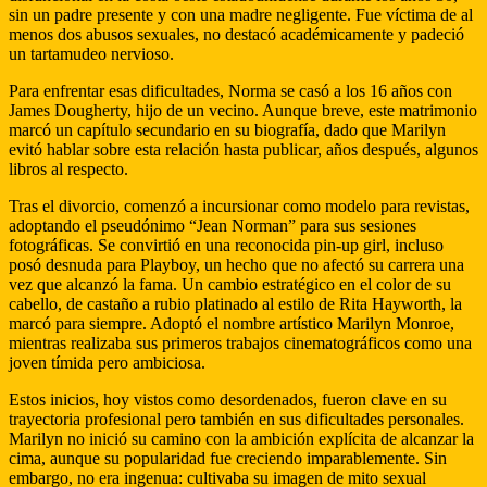
sin un padre presente y con una madre negligente. Fue víctima de al
menos dos abusos sexuales, no destacó académicamente y padeció
un tartamudeo nervioso.
Para enfrentar esas dificultades, Norma se casó a los 16 años con
James Dougherty, hijo de un vecino. Aunque breve, este matrimonio
marcó un capítulo secundario en su biografía, dado que Marilyn
evitó hablar sobre esta relación hasta publicar, años después, algunos
libros al respecto.
Tras el divorcio, comenzó a incursionar como modelo para revistas,
adoptando el pseudónimo “Jean Norman” para sus sesiones
fotográficas. Se convirtió en una reconocida pin-up girl, incluso
posó desnuda para Playboy, un hecho que no afectó su carrera una
vez que alcanzó la fama. Un cambio estratégico en el color de su
cabello, de castaño a rubio platinado al estilo de Rita Hayworth, la
marcó para siempre. Adoptó el nombre artístico Marilyn Monroe,
mientras realizaba sus primeros trabajos cinematográficos como una
joven tímida pero ambiciosa.
Estos inicios, hoy vistos como desordenados, fueron clave en su
trayectoria profesional pero también en sus dificultades personales.
Marilyn no inició su camino con la ambición explícita de alcanzar la
cima, aunque su popularidad fue creciendo imparablemente. Sin
embargo, no era ingenua: cultivaba su imagen de mito sexual