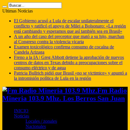
Ultimas Noticias
El Gobierno acusó a Lula de escalar unilateralmente el
conflicto y ratificó el apoyo de Milei a Bolsonaro: «La región
está cambiando y esperamos que así también sea en Brasil»
A un año del caso del preceptor que mató a su hijo, marchan
al Congreso contra la violencia vicaria
Examen toxicológico confirma consumo de cocaína de
Candela Arizaga
Freno a la IA | Greg Abbott detiene la aprobación de nuevos
centros de datos en Texas debido a preocupaciones sobre el
consumo eléctrico y de agua
Patricia Bullrich pidió que Brasil «no se victimice» y apuntó a
la intromisión política de Lula en la región
Fm Radio
Mineria 103.9 Mhz. Los Berros San Juan
INICIO
Noticias
Locales / zonales
Nacionales