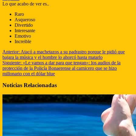
Lo que acabo de ver es..
Raro
Asqueroso
Divertido
Interesante
Emotivo
Increible
Anterior:
Atacó a machetazos a su padrastro porque le pidió que
bajara la música y el hombre lo ahorcó hasta matarlo
Siguiente:
«Le vamos a dar para que tengan»: los audios de la
protección de la Policía Bonaerense al carnicero que se hizo
millonario con el dólar blue
Noticias Relacionadas