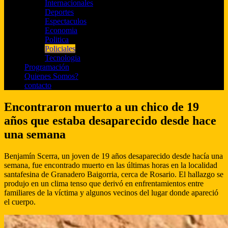
Internacionales
Deportes
Espectaculos
Economia
Politica
Policiales
Tecnologia
Programación
Quienes Somos?
contacto
Encontraron muerto a un chico de 19
años que estaba desaparecido desde hace
una semana
Benjamín Scerra, un joven de 19 años desaparecido desde hacía una
semana, fue encontrado muerto en las últimas horas en la localidad
santafesina de Granadero Baigorria, cerca de Rosario. El hallazgo se
produjo en un clima tenso que derivó en enfrentamientos entre
familiares de la víctima y algunos vecinos del lugar donde apareció
el cuerpo.