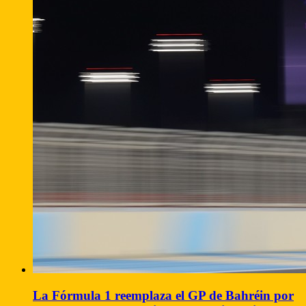
La Fórmula 1 reemplaza el GP de Bahréin por