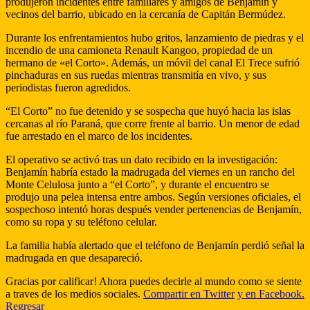
produjeron incidentes entre familiares y amigos de Benjamín y
vecinos del barrio, ubicado en la cercanía de Capitán Bermúdez.
Durante los enfrentamientos hubo gritos, lanzamiento de piedras y el
incendio de una camioneta Renault Kangoo, propiedad de un
hermano de «el Corto». Además, un móvil del canal El Trece sufrió
pinchaduras en sus ruedas mientras transmitía en vivo, y sus
periodistas fueron agredidos.
“El Corto” no fue detenido y se sospecha que huyó hacia las islas
cercanas al río Paraná, que corre frente al barrio. Un menor de edad
fue arrestado en el marco de los incidentes.
El operativo se activó tras un dato recibido en la investigación:
Benjamín habría estado la madrugada del viernes en un rancho del
Monte Celulosa junto a “el Corto”, y durante el encuentro se
produjo una pelea intensa entre ambos. Según versiones oficiales, el
sospechoso intentó horas después vender pertenencias de Benjamín,
como su ropa y su teléfono celular.
La familia había alertado que el teléfono de Benjamín perdió señal la
madrugada en que desapareció.
Gracias por calificar! Ahora puedes decirle al mundo como se siente
a traves de los medios sociales.
Compartir en Twitter
y en Facebook.
Regresar