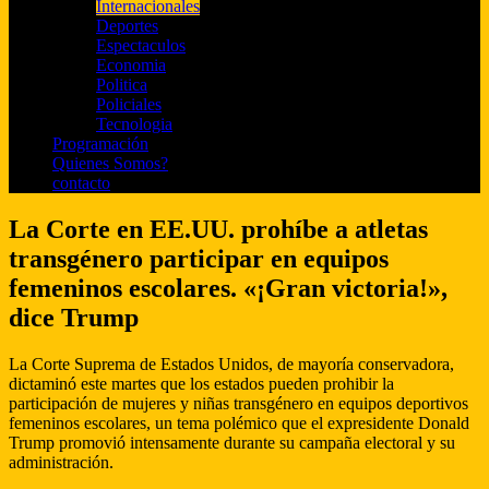
Internacionales
Deportes
Espectaculos
Economia
Politica
Policiales
Tecnologia
Programación
Quienes Somos?
contacto
La Corte en EE.UU. prohíbe a atletas
transgénero participar en equipos
femeninos escolares. «¡Gran victoria!»,
dice Trump
La Corte Suprema de Estados Unidos, de mayoría conservadora,
dictaminó este martes que los estados pueden prohibir la
participación de mujeres y niñas transgénero en equipos deportivos
femeninos escolares, un tema polémico que el expresidente Donald
Trump promovió intensamente durante su campaña electoral y su
administración.