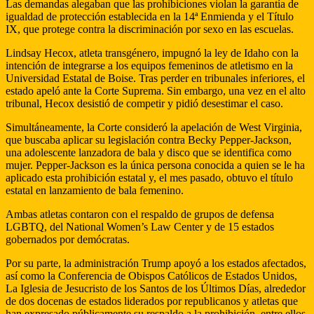
Las demandas alegaban que las prohibiciones violan la garantía de
igualdad de protección establecida en la 14ª Enmienda y el Título
IX, que protege contra la discriminación por sexo en las escuelas.
Lindsay Hecox, atleta transgénero, impugnó la ley de Idaho con la
intención de integrarse a los equipos femeninos de atletismo en la
Universidad Estatal de Boise. Tras perder en tribunales inferiores, el
estado apeló ante la Corte Suprema. Sin embargo, una vez en el alto
tribunal, Hecox desistió de competir y pidió desestimar el caso.
Simultáneamente, la Corte consideró la apelación de West Virginia,
que buscaba aplicar su legislación contra Becky Pepper-Jackson,
una adolescente lanzadora de bala y disco que se identifica como
mujer. Pepper-Jackson es la única persona conocida a quien se le ha
aplicado esta prohibición estatal y, el mes pasado, obtuvo el título
estatal en lanzamiento de bala femenino.
Ambas atletas contaron con el respaldo de grupos de defensa
LGBTQ, del National Women’s Law Center y de 15 estados
gobernados por demócratas.
Por su parte, la administración Trump apoyó a los estados afectados,
así como la Conferencia de Obispos Católicos de Estados Unidos,
La Iglesia de Jesucristo de los Santos de los Últimos Días, alrededor
de dos docenas de estados liderados por republicanos y atletas que
han expresado públicamente su respaldo a la prohibición, entre ellos