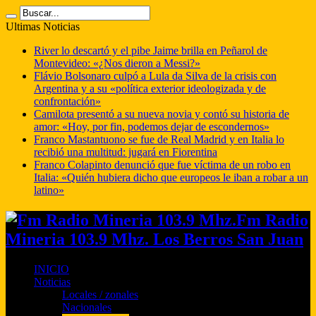
Ultimas Noticias
River lo descartó y el pibe Jaime brilla en Peñarol de
Montevideo: «¿Nos dieron a Messi?»
Flávio Bolsonaro culpó a Lula da Silva de la crisis con
Argentina y a su «política exterior ideologizada y de
confrontación»
Camilota presentó a su nueva novia y contó su historia de
amor: «Hoy, por fin, podemos dejar de escondernos»
Franco Mastantuono se fue de Real Madrid y en Italia lo
recibió una multitud: jugará en Fiorentina
Franco Colapinto denunció que fue víctima de un robo en
Italia: «Quién hubiera dicho que europeos le iban a robar a un
latino»
Fm Radio
Mineria 103.9 Mhz. Los Berros San Juan
INICIO
Noticias
Locales / zonales
Nacionales