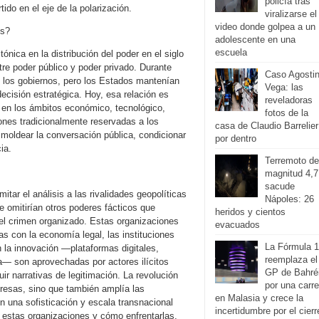
policía tras
ido en el eje de la polarización.
viralizarse el
video donde golpea a un
os?
adolescente en una
escuela
nica en la distribución del poder en el siglo
tre poder público y poder privado. Durante
Caso Agosti
en los gobiernos, pero los Estados mantenían
Vega: las
decisión estratégica. Hoy, esa relación es
reveladoras
en los ámbitos económico, tecnológico,
fotos de la
ones tradicionalmente reservadas a los
casa de Claudio Barrelier
 moldear la conversación pública, condicionar
por dentro
ia.
Terremoto de
magnitud 4,7
sacude
itar el análisis a las rivalidades geopolíticas
Nápoles: 26
se omitirían otros poderes fácticos que
heridos y cientos
el crimen organizado. Estas organizaciones
evacuados
as con la economía legal, las instituciones
La Fórmula 1
 la innovación —plataformas digitales,
reemplaza el
da— son aprovechadas por actores ilícitos
GP de Bahré
ir narrativas de legitimación. La revolución
por una carre
presas, sino que también amplía las
en Malasia y crece la
 una sofisticación y escala transnacional
incertidumbre por el cierr
 estas organizaciones y cómo enfrentarlas,