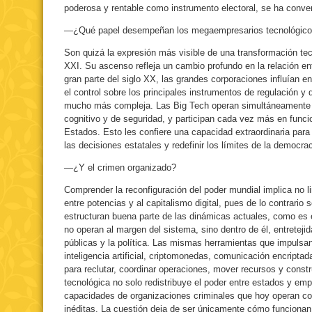
poderosa y rentable como instrumento electoral, se ha convert
—¿Qué papel desempeñan los megaempresarios tecnológic
Son quizá la expresión más visible de una transformación tectó
XXI. Su ascenso refleja un cambio profundo en la relación en
gran parte del siglo XX, las grandes corporaciones influían 
el control sobre los principales instrumentos de regulación y 
mucho más compleja. Las Big Tech operan simultáneamente 
cognitivo y de seguridad, y participan cada vez más en funci
Estados. Esto les confiere una capacidad extraordinaria para
las decisiones estatales y redefinir los límites de la democrac
—¿Y el crimen organizado?
Comprender la reconfiguración del poder mundial implica no lim
entre potencias y al capitalismo digital, pues de lo contrario 
estructuran buena parte de las dinámicas actuales, como es 
no operan al margen del sistema, sino dentro de él, entretejid
públicas y la política. Las mismas herramientas que impulsan
inteligencia artificial, criptomonedas, comunicación encripta
para reclutar, coordinar operaciones, mover recursos y constru
tecnológica no solo redistribuye el poder entre estados y em
capacidades de organizaciones criminales que hoy operan con
inéditas. La cuestión deja de ser únicamente cómo funcionan