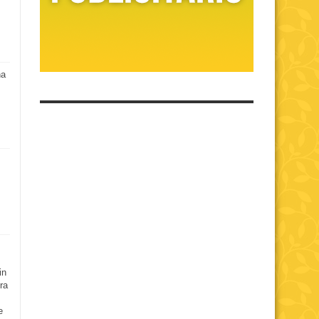
na
in
ra
e