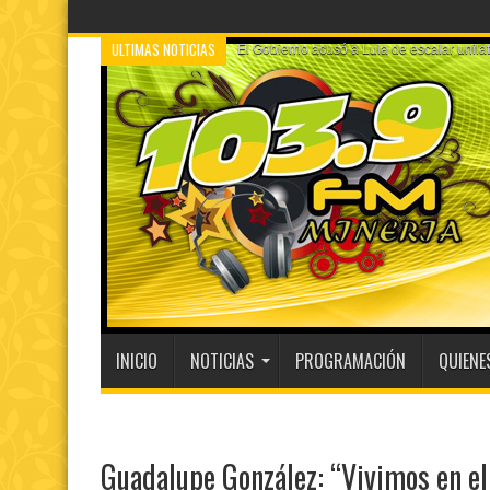
ULTIMAS NOTICIAS
A un año del caso del preceptor que mató 
INICIO
NOTICIAS
PROGRAMACIÓN
QUIENE
Guadalupe González: “Vivimos en el