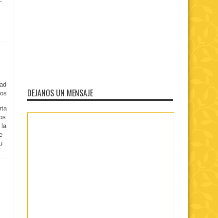
dad
DEJANOS UN MENSAJE
dos
rta
os
 la
e
u