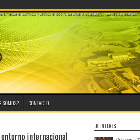
a su hijo, marchan al Congres
S SOMOS?
CONTACTO
DE INTERES
 entorno internacional
Detienen a 2