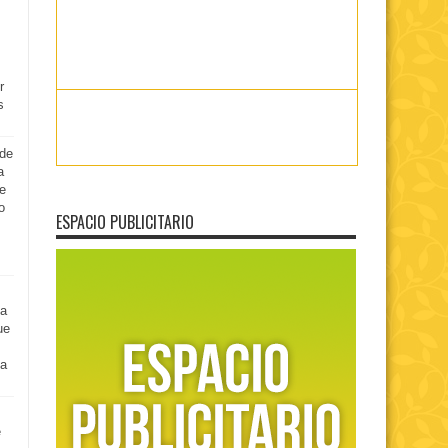
r
s
 de
a
e
o
ESPACIO PUBLICITARIO
la
ue
na
e