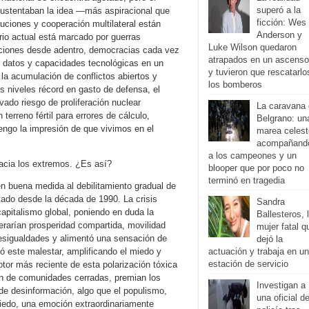
superó a la
sustentaban la idea —más aspiracional que
ficción: Wes
ituciones y cooperación multilateral están
Anderson y
io actual está marcado por guerras
Luke Wilson quedaron
tuciones desde adentro, democracias cada vez
atrapados en un ascenso
, datos y capacidades tecnológicas en un
y tuvieron que rescatarlo
la acumulación de conflictos abiertos y
los bomberos
os niveles récord en gasto de defensa, el
ado riesgo de proliferación nuclear
La caravana
erreno fértil para errores de cálculo,
Belgrano: un
tengo la impresión de que vivimos en el
marea celest
acompañand
a los campeones y un
cia los extremos. ¿Es así?
blooper que por poco no
terminó en tragedia
n buena medida al debilitamiento gradual de
tado desde la década de 1990. La crisis
Sandra
apitalismo global, poniendo en duda la
Ballesteros, 
erarían prosperidad compartida, movilidad
mujer fatal q
esigualdades y alimentó una sensación de
dejó la
ó este malestar, amplificando el miedo y
actuación y trabaja en u
estación de servicio
tor más reciente de esta polarización tóxica
ción de comunidades cerradas, premian los
Investigan a
de desinformación, algo que el populismo,
una oficial d
miedo, una emoción extraordinariamente