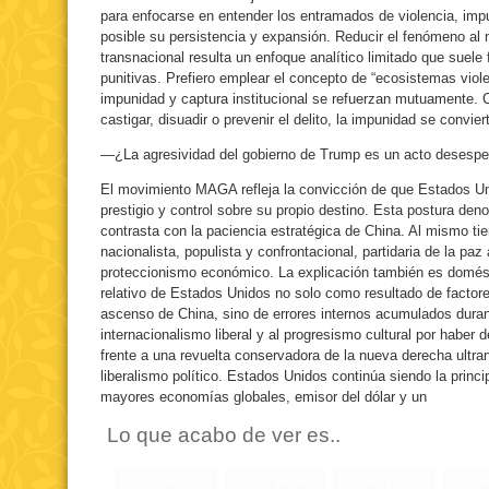
para enfocarse en entender los entramados de violencia, impu
posible su persistencia y expansión. Reducir el fenómeno al 
transnacional resulta un enfoque analítico limitado que suel
punitivas. Prefiero emplear el concepto de “ecosistemas viol
impunidad y captura institucional se refuerzan mutuamente.
castigar, disuadir o prevenir el delito, la impunidad se convie
—¿La agresividad del gobierno de Trump es un acto desespe
El movimiento MAGA refleja la convicción de que Estados Un
prestigio y control sobre su propio destino. Esta postura de
contrasta con la paciencia estratégica de China. Al mismo tie
nacionalista, populista y confrontacional, partidaria de la paz 
proteccionismo económico. La explicación también es domésti
relativo de Estados Unidos no solo como resultado de factore
ascenso de China, sino de errores internos acumulados dura
internacionalismo liberal y al progresismo cultural por haber 
frente a una revuelta conservadora de la nueva derecha ultrana
liberalismo político. Estados Unidos continúa siendo la princi
mayores economías globales, emisor del dólar y un
Lo que acabo de ver es..
RARO
ASQUEROSO
DIVERTIDO
INTE