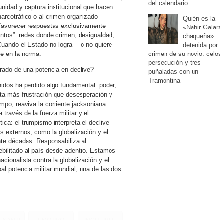
del calendario
nidad y captura institucional que hacen
narcotráfico o al crimen organizado
Quién es la
e favorecer respuestas exclusivamente
«Nahir Galar
entos”: redes donde crimen, desigualdad,
chaqueña»
 Cuando el Estado no logra —o no quiere—
detenida por 
rte en la norma.
crimen de su novio: celo
persecución y tres
rado de una potencia en declive?
puñaladas con un
Tramontina
idos ha perdido algo fundamental: poder,
nota más frustración que desesperación y
mpo, reaviva la corriente jacksoniana
a través de la fuerza militar y el
ca: el trumpismo interpreta el declive
s externos, como la globalización y el
nte décadas. Responsabiliza al
debilitado al país desde adentro. Estamos
cionalista contra la globalización y el
pal potencia militar mundial, una de las dos
RESANTE
EMOTIVO
INCREIBLE