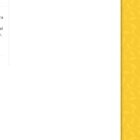
za
el
s,