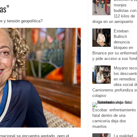
as”
monjes
budistas con
112 kilos de
e y tensión geopolítica?
droga en un aeropuerto
Esteban
Bullrich
denuncia
bloqueo en
Binance por su enferme
y pide acceso a sus fon
Moyano reco
los descuent
en remedios:
obra social d
Camioneros profundiza s
colapso
Escobar: enfrentamiento
fatal dentro de una
carnicería deja dos
muertos
rnacional se encuentra agotado, pero el
La realidad