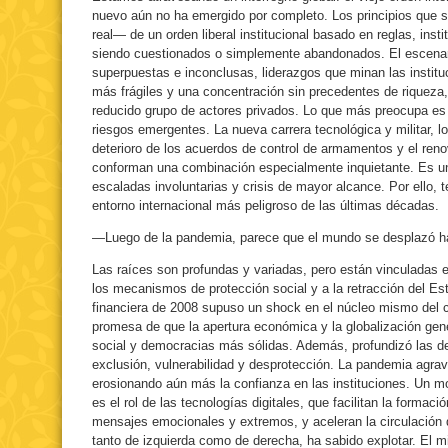
nuevo aún no ha emergido por completo. Los principios que 
real— de un orden liberal institucional basado en reglas, inst
siendo cuestionados o simplemente abandonados. El escenar
superpuestas e inconclusas, liderazgos que minan las insti
más frágiles y una concentración sin precedentes de riqueza
reducido grupo de actores privados. Lo que más preocupa es 
riesgos emergentes. La nueva carrera tecnológica y militar, l
deterioro de los acuerdos de control de armamentos y el renov
conforman una combinación especialmente inquietante. Es un t
escaladas involuntarias y crisis de mayor alcance. Por ello, 
entorno internacional más peligroso de las últimas décadas.
—Luego de la pandemia, parece que el mundo se desplazó ha
Las raíces son profundas y variadas, pero están vinculadas e
los mecanismos de protección social y a la retracción del Es
financiera de 2008 supuso un shock en el núcleo mismo del c
promesa de que la apertura económica y la globalización gen
social y democracias más sólidas. Además, profundizó las d
exclusión, vulnerabilidad y desprotección. La pandemia agrav
erosionando aún más la confianza en las instituciones. Un mo
es el rol de las tecnologías digitales, que facilitan la forma
mensajes emocionales y extremos, y aceleran la circulación 
tanto de izquierda como de derecha, ha sabido explotar. El 