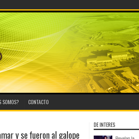
a su hijo, marchan al Congreso contra la violenc
S SOMOS?
CONTACTO
DE INTERES
amar y se fueron al galope
Revelan la