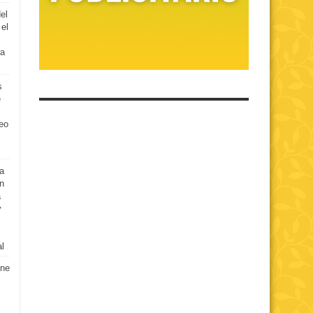
el
el
ia
s
é
eo
a
n
a
y
al
one