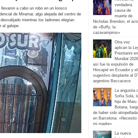
verdadera
 llevaron a cabo un robo en un kiosco
causa de
dencial de Miramar, algo alejada del centro de
muerte de
desvalijado mientras los ladrones elegían
Nicholas Brendon, el act
 al galope.
de «Buffy, la
cazavampiros»
Otra vez
aplican la Le
Prestianni en
Mundial 2026
así fue la expulsión de
Hincapié en Ecuador y el
sugestivo desplante al D
argentino Beccacece
La angustia 
Sofía Solá, l
hija de Maru
Botana, lueg
de haber sido atropellada
en Barcelona: «Necesito
mi madre»
La nueva