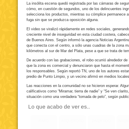
La insólita escena quedó registrada por las cámaras de segur
cómo, en cuestión de segundos, uno de los delincuentes ingr
selecciona los productos, mientras su cómplice permanece afu
fuga sin que se produzca oposición alguna.
El video se viralizó rápidamente en redes sociales, generand
creciente nivel de inseguridad en esta ciudad costera, cabece
de Buenos Aires. Según informó la agencia Noticias Argentina
que conecta con el centro, a sólo unas cuadras de la zona m
kilómetros al sur de Mar del Plata, pese a que se trata de te
De acuerdo con las grabaciones, el robo ocurrió alrededor de
que la zona es comercial y denunciaron que hasta el momento 
los responsables. Según reportó TN, uno de los autores estarí
predio de Punto Limpio, y un vecino afirmó en medios locale
Las reacciones en la comunidad no se hicieron esperar. Alg
calificativos como “Miramar, tierra de nadie” y “Se ven clarito
situación como una verdadera “tomada de pelo”, según publica
Lo que acabo de ver es..
RARO
ASQUEROSO
DIVERTIDO
INTE