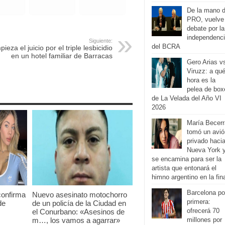
De la mano d
PRO, vuelve 
debate por la
independenc
Siguiente:
del BCRA
ieza el juicio por el triple lesbicidio
en un hotel familiar de Barracas
Gero Arias v
Viruzz: a qu
hora es la
pelea de box
de La Velada del Año VI
2026
María Becerr
tomó un avió
privado haci
Nueva York 
se encamina para ser la
artista que entonará el
himno argentino en la fin
Barcelona p
confirma
Nuevo asesinato motochorro
primera:
de
de un policía de la Ciudad en
ofrecerá 70
el Conurbano: «Asesinos de
m…, los vamos a agarrar»
millones por