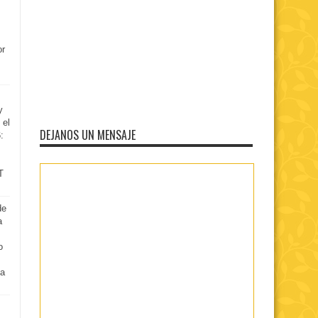
or
y
 el
DEJANOS UN MENSAJE
:
T
de
a
o
 a