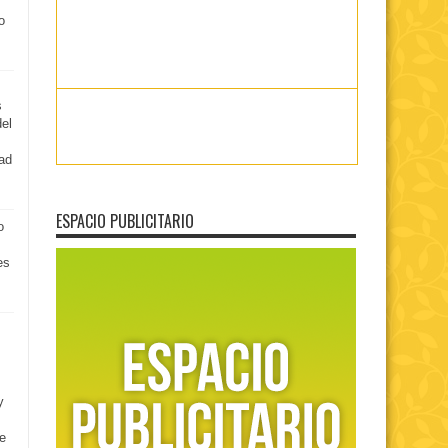
o
s
del
ad
ESPACIO PUBLICITARIO
o
es
y
e