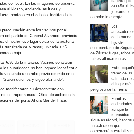
batería que
idad del local. En las imágenes se observa
desafía al liti
esa al kiosco, enciende las luces y
y promete
era montado en el caballo, facilitando la
cambiar la energía
Los
o preocupación entre los vecinos por el
antecedente
ra del partido de General Alvarado, provincia
de la banda 
s, el hecho tuvo lugar cerca de la peatonal
hijo del
ás transitada de Miramar, ubicada a 45
subsecretario de Segurid
mporada baja.
de Zárate: fugas, robos y
falsos allanamientos
 las 6:30 de la mañana. Vecinos señalaron
Este pequeñ
las autoridades no han logrado identificar a
tramo de un
a vinculado a un robo previo ocurrido en el
calmado río 
s: “Saben quién es y sigue afanando”.
el lugar más
unos manifestaron su descontento con
peligroso de la Tierra
, no les importa nada”. Otros describieron la
Familias
ciones del portal Ahora Mar del Plata.
endeudadas:
aunque la
morosidad
sigue en récord, bancos 
fintech creen que
RESANTE
EMOTIVO
INCREIBLE
comenzará a estabilizars