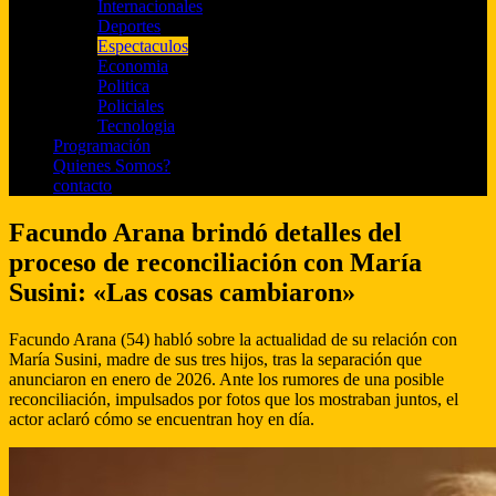
Internacionales
Deportes
Espectaculos
Economia
Politica
Policiales
Tecnologia
Programación
Quienes Somos?
contacto
Facundo Arana brindó detalles del
proceso de reconciliación con María
Susini: «Las cosas cambiaron»
Facundo Arana (54) habló sobre la actualidad de su relación con
María Susini, madre de sus tres hijos, tras la separación que
anunciaron en enero de 2026. Ante los rumores de una posible
reconciliación, impulsados por fotos que los mostraban juntos, el
actor aclaró cómo se encuentran hoy en día.