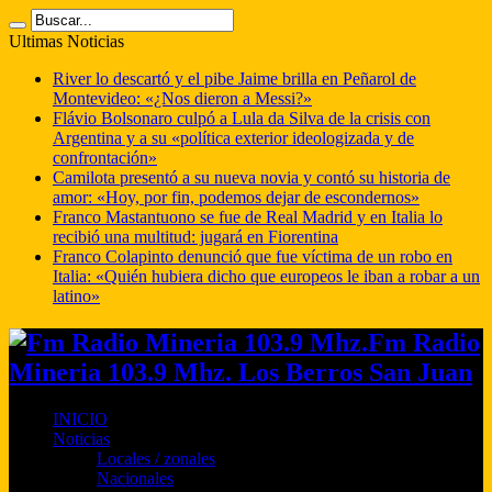
Ultimas Noticias
River lo descartó y el pibe Jaime brilla en Peñarol de
Montevideo: «¿Nos dieron a Messi?»
Flávio Bolsonaro culpó a Lula da Silva de la crisis con
Argentina y a su «política exterior ideologizada y de
confrontación»
Camilota presentó a su nueva novia y contó su historia de
amor: «Hoy, por fin, podemos dejar de escondernos»
Franco Mastantuono se fue de Real Madrid y en Italia lo
recibió una multitud: jugará en Fiorentina
Franco Colapinto denunció que fue víctima de un robo en
Italia: «Quién hubiera dicho que europeos le iban a robar a un
latino»
Fm Radio
Mineria 103.9 Mhz. Los Berros San Juan
INICIO
Noticias
Locales / zonales
Nacionales