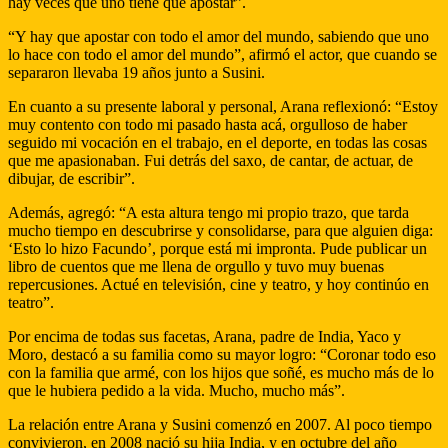
hay veces que uno tiene que apostar”.
“Y hay que apostar con todo el amor del mundo, sabiendo que uno
lo hace con todo el amor del mundo”, afirmó el actor, que cuando se
separaron llevaba 19 años junto a Susini.
En cuanto a su presente laboral y personal, Arana reflexionó: “Estoy
muy contento con todo mi pasado hasta acá, orgulloso de haber
seguido mi vocación en el trabajo, en el deporte, en todas las cosas
que me apasionaban. Fui detrás del saxo, de cantar, de actuar, de
dibujar, de escribir”.
Además, agregó: “A esta altura tengo mi propio trazo, que tarda
mucho tiempo en descubrirse y consolidarse, para que alguien diga:
‘Esto lo hizo Facundo’, porque está mi impronta. Pude publicar un
libro de cuentos que me llena de orgullo y tuvo muy buenas
repercusiones. Actué en televisión, cine y teatro, y hoy continúo en
teatro”.
Por encima de todas sus facetas, Arana, padre de India, Yaco y
Moro, destacó a su familia como su mayor logro: “Coronar todo eso
con la familia que armé, con los hijos que soñé, es mucho más de lo
que le hubiera pedido a la vida. Mucho, mucho más”.
La relación entre Arana y Susini comenzó en 2007. Al poco tiempo
convivieron, en 2008 nació su hija India, y en octubre del año