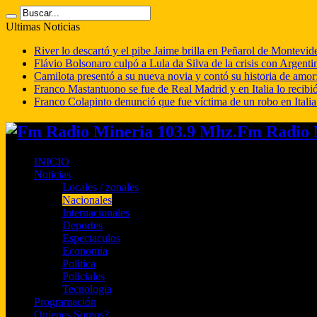
Ultimas Noticias
River lo descartó y el pibe Jaime brilla en Peñarol de Montevi
Flávio Bolsonaro culpó a Lula da Silva de la crisis con Argentin
Camilota presentó a su nueva novia y contó su historia de amo
Franco Mastantuono se fue de Real Madrid y en Italia lo recibió
Franco Colapinto denunció que fue víctima de un robo en Italia
Fm Radio M
INICIO
Noticias
Locales / zonales
Nacionales
Internacionales
Deportes
Espectaculos
Economia
Politica
Policiales
Tecnologia
Programación
Quienes Somos?