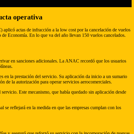
ucta operativa
aplicó actas de infracción a la low cost por la cancelación de vuelos
rio de Economía. En lo que va del año llevan 150 vuelos cancelados.
derivar en sanciones adicionales. La ANAC recordó que los usuarios
líneas.
s en la prestación del servicio. Su aplicación da inicio a un sumario
n de la autorización para operar servicios aerocomerciales.
l servicio. Este mecanismo, que había quedado sin aplicación desde
al se reflejará en la medida en que las empresas cumplan con los
días y aseguró que reforzó su servicio con la incorporación de nuevas