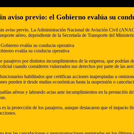
sin aviso previo: el Gobierno evalúa su cond
sin aviso previo. La Administración Nacional de Aviación Civil (ANAC) 
transporte aéreo, dependiente de la Secretaría de Transporte del Ministe
Gobierno evalúa su conducta operativa
e pasajeros por distintos incumplimientos de la empresa, que podrían 
oficial cuando consideren vulnerados sus derechos por parte de las aero
funcionarios habilitados que certifican acciones inapropiadas u omisione
ones pueden ir desde multas económicas hasta la suspensión o cancelació
ñías aéreas y labrando actas ante incumplimientos en la prestación de
eas.
es la protección de los pasajeros, aunque destacaron que el impacto fin
acciones.
a tras las cancelaciones y reprogramaciones registradas en los últimos 