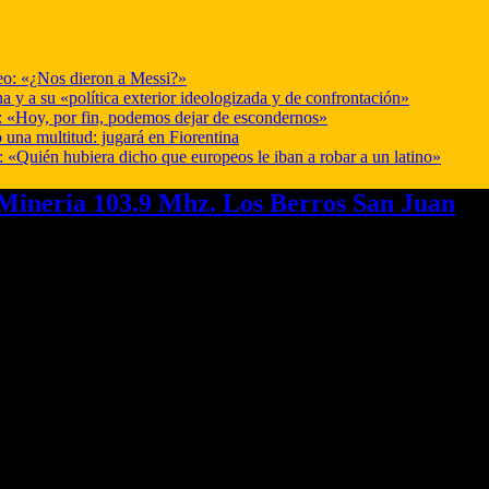
deo: «¿Nos dieron a Messi?»
a y a su «política exterior ideologizada y de confrontación»
r: «Hoy, por fin, podemos dejar de escondernos»
 una multitud: jugará en Fiorentina
: «Quién hubiera dicho que europeos le iban a robar a un latino»
ineria 103.9 Mhz. Los Berros San Juan