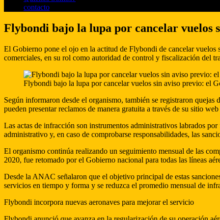
contacto
Flybondi bajo la lupa por cancelar vuelos 
El Gobierno pone el ojo en la actitud de Flybondi de cancelar vuelos 
comerciales, en su rol como autoridad de control y fiscalización del 
Flybondi bajo la lupa por cancelar vuelos sin aviso previo: el 
Según informaron desde el organismo, también se registraron quejas d
pueden presentar reclamos de manera gratuita a través de su sitio web 
Las actas de infracción son instrumentos administrativos labrados por 
administrativo y, en caso de comprobarse responsabilidades, las sanci
El organismo continúa realizando un seguimiento mensual de las compa
2020, fue retomado por el Gobierno nacional para todas las líneas aér
Desde la ANAC señalaron que el objetivo principal de estas sanciones 
servicios en tiempo y forma y se reduzca el promedio mensual de infr
Flybondi incorpora nuevas aeronaves para mejorar el servicio
Flybondi anunció que avanza en la regularización de su operación aére