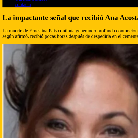
contacto
La impactante señal que recibió Ana Acosta
La muerte de Ernestina Pais continúa generando profunda conmoción e
según afirmó, recibió pocas horas después de despedirla en el cemente