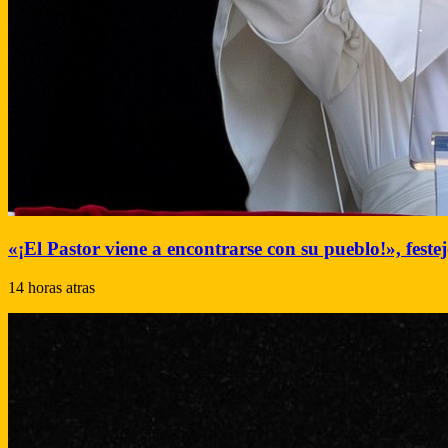
«¡El Pastor viene a encontrarse con su pueblo!», festej
14 horas atras