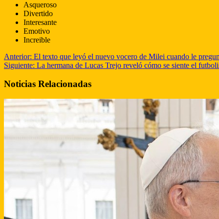
Asqueroso
Divertido
Interesante
Emotivo
Increible
Anterior:
El texto que leyó el nuevo vocero de Milei cuando le pregun
Siguiente:
La hermana de Lucas Trejo reveló cómo se siente el futbolis
Noticias Relacionadas