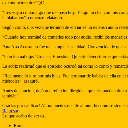
ex conductora de CQC.
“Les voy a contar algo que me pasó hoy. Tengo un chat con mis compa
hablábamos”, comenzó relatando.
Según contó, una vez que terminó de enviarles un extenso audio relata
“Cuando hoy terminé de contarles todo por audio, recibí los mensajes 
Para Ana Acosta no fue una simple casualidad. Convencida de que se t
“Con lo cual dije: ‘Gracias, Ernestina. Quisiste demostrarme que est
La actriz reafirmó que el episodio ocurrió tal como lo contó y remarcó
“Realmente lo juro por mis hijas. Fue terminar de hablar de ella en el
miércoles”, aseguró.
Antes de concluir, dejó una reflexión dirigida a quienes puedan duda
también”.
Gracias por calificar! Ahora puedes decirle al mundo como se siente a
Regresar
Lo que acabo de ver es..
Raro