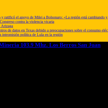
o y ratificó el apoyo de Milei a Bolsonaro: «La región está cambiando 
Congreso contra la violencia vicaria
 Arizaga
ntros de datos en Texas debido a preocupaciones sobre el consumo eléc
a intromisión política de Lula en la región
ineria 103.9 Mhz. Los Berros San Juan