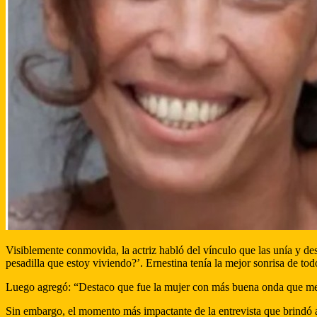
Visiblemente conmovida, la actriz habló del vínculo que las unía y de
pesadilla que estoy viviendo?’. Ernestina tenía la mejor sonrisa de tod
Luego agregó: “Destaco que fue la mujer con más buena onda que me cr
Sin embargo, el momento más impactante de la entrevista que brindó a I