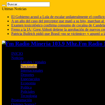
Ultimas Noticias
El Gobierno acusó a Lula de escalar unilateralmente el conflict
A un año del caso del preceptor que mató a su hijo, marchan al 
Examen toxicológico confirma consumo de cocaína de Candela
Freno a la IA | Greg Abbott detiene la aprobación de nuevos ce
Patricia Bullrich pidió que Brasil «no se victimice» y apuntó a l
Fm Radio M
INICIO
Noticias
Locales / zonales
Nacionales
Internacionales
Deportes
Espectaculos
Economia
Politica
Policiales
Tecnologia
Programación
Quienes Somos?