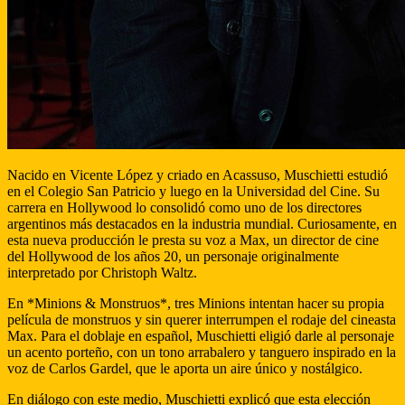
Nacido en Vicente López y criado en Acassuso, Muschietti estudió
en el Colegio San Patricio y luego en la Universidad del Cine. Su
carrera en Hollywood lo consolidó como uno de los directores
argentinos más destacados en la industria mundial. Curiosamente, en
esta nueva producción le presta su voz a Max, un director de cine
del Hollywood de los años 20, un personaje originalmente
interpretado por Christoph Waltz.
En *Minions & Monstruos*, tres Minions intentan hacer su propia
película de monstruos y sin querer interrumpen el rodaje del cineasta
Max. Para el doblaje en español, Muschietti eligió darle al personaje
un acento porteño, con un tono arrabalero y tanguero inspirado en la
voz de Carlos Gardel, que le aporta un aire único y nostálgico.
En diálogo con este medio, Muschietti explicó que esta elección