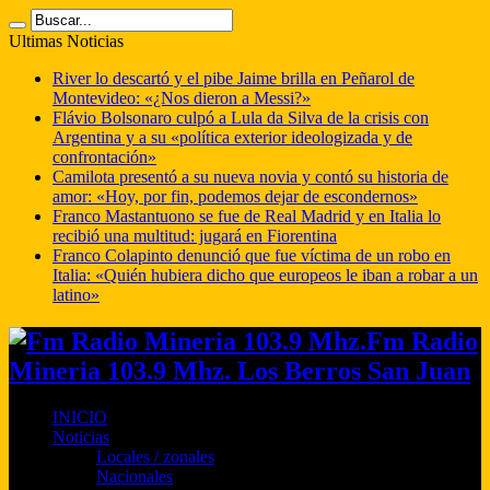
Ultimas Noticias
River lo descartó y el pibe Jaime brilla en Peñarol de
Montevideo: «¿Nos dieron a Messi?»
Flávio Bolsonaro culpó a Lula da Silva de la crisis con
Argentina y a su «política exterior ideologizada y de
confrontación»
Camilota presentó a su nueva novia y contó su historia de
amor: «Hoy, por fin, podemos dejar de escondernos»
Franco Mastantuono se fue de Real Madrid y en Italia lo
recibió una multitud: jugará en Fiorentina
Franco Colapinto denunció que fue víctima de un robo en
Italia: «Quién hubiera dicho que europeos le iban a robar a un
latino»
Fm Radio
Mineria 103.9 Mhz. Los Berros San Juan
INICIO
Noticias
Locales / zonales
Nacionales