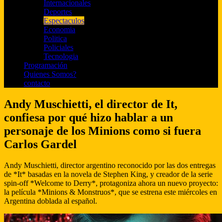
Internacionales
Deportes
Espectaculos
Economia
Politica
Policiales
Tecnologia
Programación
Quienes Somos?
contacto
Andy Muschietti, el director de It,
confiesa por qué hizo hablar a un
personaje de los Minions como si fuera
Carlos Gardel
Andy Muschietti, director argentino reconocido por las dos entregas
de *It* basadas en la novela de Stephen King, y creador de la serie
spin-off *Welcome to Derry*, protagoniza ahora un nuevo proyecto:
la película *Minions & Monstruos*, que se estrena este miércoles en
Argentina doblada al español.