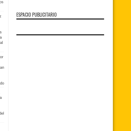
os
ESPACIO PUBLICITARIO
z
s
la
al
or
ban
ido
a
del