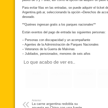
Para evitar filas en las entradas, se puede adquirir el ticket d
Argentina.gob.ar, seleccionando la opción «Derechos de acce
deseado.
**Quiénes ingresan gratis a los parques nacionales**
Están exentos del pago de entrada las siguientes personas:
– Personas con discapacidad y un acompañante
– Agentes de la Administración de Parques Nacionales
– Veteranos de la Guerra de Malvinas
– Jubilados, pensionados, menores de seis años
Lo que acabo de ver es..
RARO
ASQUEROSO
DIVERTIDO
INTE
Anterior:
La carne argentina redobla su
apuesta en China con una fuerte