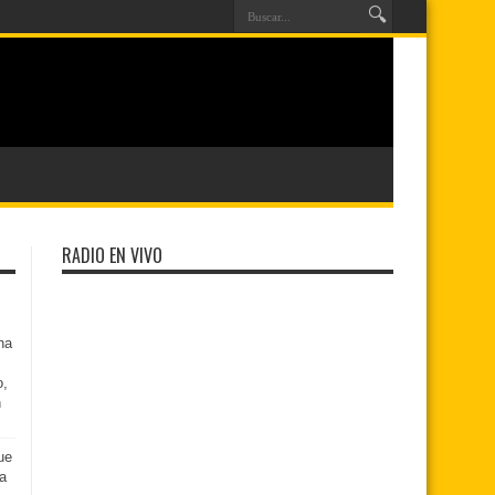
RADIO EN VIVO
na
o,
n
ue
na