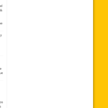
el
dá
ue
 y
e
ue
dos
s