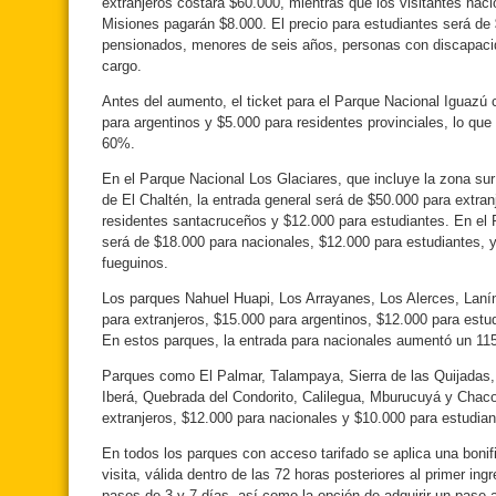
extranjeros costará $60.000, mientras que los visitantes nac
Misiones pagarán $8.000. El precio para estudiantes será de 
pensionados, menores de seis años, personas con discapacid
cargo.
Antes del aumento, el ticket para el Parque Nacional Iguazú 
para argentinos y $5.000 para residentes provinciales, lo qu
60%.
En el Parque Nacional Los Glaciares, que incluye la zona sur 
de El Chaltén, la entrada general será de $50.000 para extran
residentes santacruceños y $12.000 para estudiantes. En el P
será de $18.000 para nacionales, $12.000 para estudiantes, 
fueguinos.
Los parques Nahuel Huapi, Los Arrayanes, Los Alerces, Lanín 
para extranjeros, $15.000 para argentinos, $12.000 para estud
En estos parques, la entrada para nacionales aumentó un 11
Parques como El Palmar, Talampaya, Sierra de las Quijadas
Iberá, Quebrada del Condorito, Calilegua, Mburucuyá y Chaco
extranjeros, $12.000 para nacionales y $10.000 para estudian
En todos los parques con acceso tarifado se aplica una boni
visita, válida dentro de las 72 horas posteriores al primer i
pases de 3 y 7 días, así como la opción de adquirir un pase 