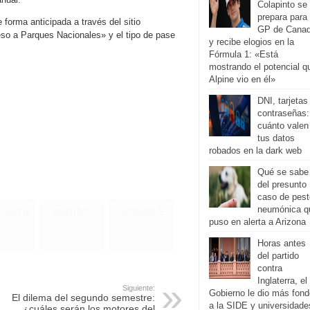
Colapinto se
prepara para 
e forma anticipada a través del sitio
GP de Cana
so a Parques Nacionales» y el tipo de pase
y recibe elogios en la
Fórmula 1: «Está
mostrando el potencial q
Alpine vio en él»
DNI, tarjetas
contraseñas:
cuánto valen
tus datos
robados en la dark web
Qué se sabe
del presunto
caso de pest
neumónica q
RESANTE
EMOTIVO
INCREIBLE
puso en alerta a Arizona
Horas antes
del partido
contra
Inglaterra, el
Siguiente:
Gobierno le dio más fon
El dilema del segundo semestre:
a la SIDE y universidade
¿cuáles serán los motores del