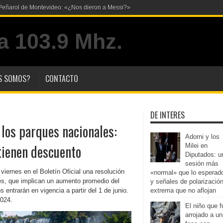
S SOMOS?
CONTACTO
DE INTERES
 los parques nacionales:
Adorni y los
tienen descuento
Milei en
Diputados: u
sesión más
iernes en el Boletín Oficial una resolución
«normal» que lo esperad
es, que implican un aumento promedio del
y señales de polarizació
entrarán en vigencia a partir del 1 de junio.
extrema que no aflojan
2024.
El niño que f
arrojado a u