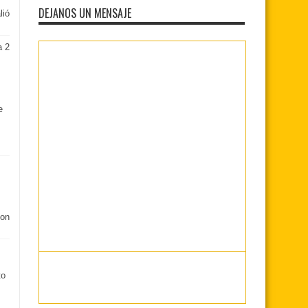
DEJANOS UN MENSAJE
lió
a 2
e
s
con
to