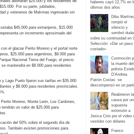
ionales abonarán $25.000 y los residentes de
haberes cayó 12,7% en l
$15.000. Por su parte, jubilados,
últimos dos años
ad y veteranos de Malvinas ingresarán sin
Dibu Martíne
rompió el
costaba $45.000 para extranjeros, $15.000
silencio y
sembró duda
e representa un incremento aproximado del
sobre su continuidad en 
Selección: «Dar un paso 
con el glaciar Perito Moreno y el portal norte
costado»
jeros, $25.000 para argentinos, $8.000 para
Conmoción p
arque Nacional Tierra del Fuego, el precio
la muerte del
y se mantendrá en $8.000 para residentes
polista Este
D’Andrea
Patrón Costas: se
y Lago Puelo fijaron sus tarifas en $35.000
descompensó en un part
iantes y $8.000 para residentes provinciales.
5%.
Reabrieron la
causa por un
, Perito Moreno, Monte León, Los Cardones,
supuesta
 tendrán un valor de $25.000 para
extorsión a
tes.
Jesica Cirio por el video 
vestidor con dólares
ficación del 50% sobre el segundo día de
ngreso. También existen promociones para
Franco
anual.