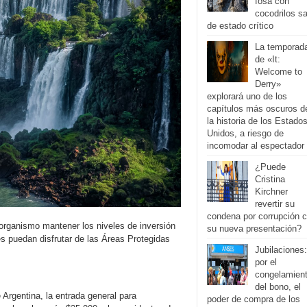
fosa con
cocodrilos sa
de estado crítico
La temporad
de «It:
Welcome to
Derry»
explorará uno de los
capítulos más oscuros d
la historia de los Estado
Unidos, a riesgo de
incomodar al espectador
¿Puede
Cristina
Kirchner
revertir su
condena por corrupción 
 organismo mantener los niveles de inversión
su nueva presentación?
tes puedan disfrutar de las Áreas Protegidas
Jubilaciones:
por el
congelamien
del bono, el
 Argentina, la entrada general para
poder de compra de los