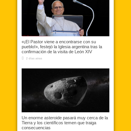
«¡El Pastor viene a encontrarse con su
pueblo!», festejó la Iglesia argentina tras la
confirmación de la visita de León XIV
2 días atras
Un enorme asteroide pasará muy cerca de la
Tierra y los científicos temen que traiga
consecuencias