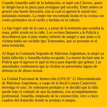
Cuando Amarilla salió de la habitación, se topó con Cáceres, quien
se dirigía hacia la pieza para averiguar qué sucedía. Entre ambos se
generó una fuerte discusión, tras la cual el agresor le asestó dos
puñaladas mortales. La mujer fue encontrada tirada en la cocina con
cortes profundos en el cuello y heridas en la cabeza.
La hija logró salir de la casa y, a pesar de la tormenta que azotaba la
zona, pidió ayuda en la calle. Los vecinos llamaron a la Policía y
describieron que el piso estaba cubierto de sangre y que junto a la
víctima había un cuchillo tipo Tramontina, que se presume es el
arma homicida.
Al llegar la Comisaría Segunda de Malvinas Argentinas, la mujer ya
había fallecido y Amarilla había escapado. La menor declaró ante la
Policía que el agresor le tapó la boca para impedir que gritara. Las
autoridades confirmaron que la víctima no presentaba signos de
defensa ni de abuso sexual.
La Unidad Funcional de Instrucción (UFI) N° 21 Descentralizada
de Malvinas Argentinas, a cargo de la fiscal Lorena Carpovich,
investiga el caso. Se ordenaron peritajes y se decidió que la niña
quede bajo el cuidado de una tía materna, con acompañamiento
profesional. Amarilla, empleado de la construcción, vive a cinco
cuadras del domicilio donde se produjo el ataque.