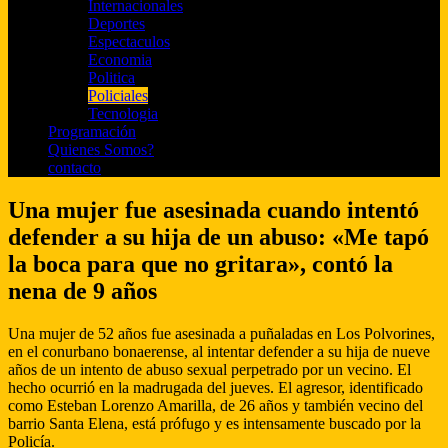
Internacionales
Deportes
Espectaculos
Economia
Politica
Policiales
Tecnologia
Programación
Quienes Somos?
contacto
Una mujer fue asesinada cuando intentó
defender a su hija de un abuso: «Me tapó
la boca para que no gritara», contó la
nena de 9 años
Una mujer de 52 años fue asesinada a puñaladas en Los Polvorines,
en el conurbano bonaerense, al intentar defender a su hija de nueve
años de un intento de abuso sexual perpetrado por un vecino. El
hecho ocurrió en la madrugada del jueves. El agresor, identificado
como Esteban Lorenzo Amarilla, de 26 años y también vecino del
barrio Santa Elena, está prófugo y es intensamente buscado por la
Policía.