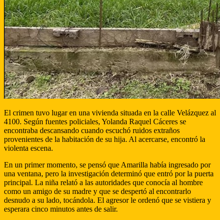
El crimen tuvo lugar en una vivienda situada en la calle Velázquez al
4100. Según fuentes policiales, Yolanda Raquel Cáceres se
encontraba descansando cuando escuchó ruidos extraños
provenientes de la habitación de su hija. Al acercarse, encontró la
violenta escena.
En un primer momento, se pensó que Amarilla había ingresado por
una ventana, pero la investigación determinó que entró por la puerta
principal. La niña relató a las autoridades que conocía al hombre
como un amigo de su madre y que se despertó al encontrarlo
desnudo a su lado, tocándola. El agresor le ordenó que se vistiera y
esperara cinco minutos antes de salir.