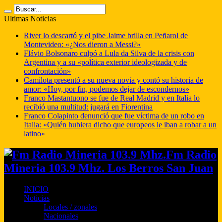
Ultimas Noticias
River lo descartó y el pibe Jaime brilla en Peñarol de
Montevideo: «¿Nos dieron a Messi?»
Flávio Bolsonaro culpó a Lula da Silva de la crisis con
Argentina y a su «política exterior ideologizada y de
confrontación»
Camilota presentó a su nueva novia y contó su historia de
amor: «Hoy, por fin, podemos dejar de escondernos»
Franco Mastantuono se fue de Real Madrid y en Italia lo
recibió una multitud: jugará en Fiorentina
Franco Colapinto denunció que fue víctima de un robo en
Italia: «Quién hubiera dicho que europeos le iban a robar a un
latino»
Fm Radio
Mineria 103.9 Mhz. Los Berros San Juan
INICIO
Noticias
Locales / zonales
Nacionales