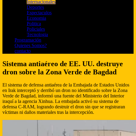
Internacionales
Deportes
Espectaculos
Economia
Politica
Policiales
Tecnologia
Programación
Quienes Somos?
contacto
Sistema antiaéreo de EE. UU. destruye
dron sobre la Zona Verde de Bagdad
El sistema de defensa antiaérea de la Embajada de Estados Unidos
en Irak interceptó y derribó un dron no identificado sobre la Zona
Verde de Bagdad, informó una fuente del Ministerio del Interior
iraquí a la agencia Xinhua. La embajada activó su sistema de
defensa C-RAM, logrando destruir el dron sin que se registraran
víctimas ni daños materiales tras la intercepción.