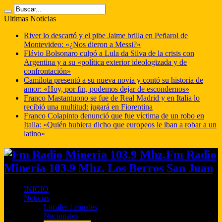
Ultimas Noticias
River lo descartó y el pibe Jaime brilla en Peñarol de
Montevideo: «¿Nos dieron a Messi?»
Flávio Bolsonaro culpó a Lula da Silva de la crisis con
Argentina y a su «política exterior ideologizada y de
confrontación»
Camilota presentó a su nueva novia y contó su historia de
amor: «Hoy, por fin, podemos dejar de escondernos»
Franco Mastantuono se fue de Real Madrid y en Italia lo
recibió una multitud: jugará en Fiorentina
Franco Colapinto denunció que fue víctima de un robo en
Italia: «Quién hubiera dicho que europeos le iban a robar a un
latino»
Fm Radio
Mineria 103.9 Mhz. Los Berros San Juan
INICIO
Noticias
Locales / zonales
Nacionales