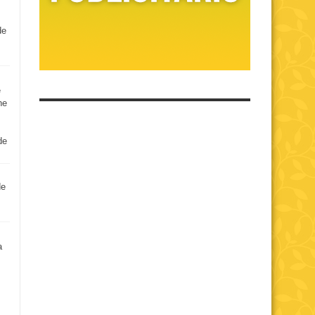
de
e
ne
de
de
a