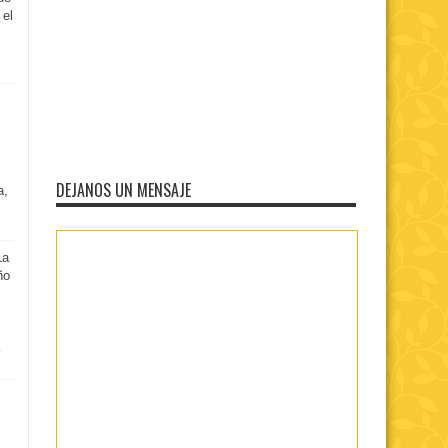
 el
DEJANOS UN MENSAJE
a,
La
ño