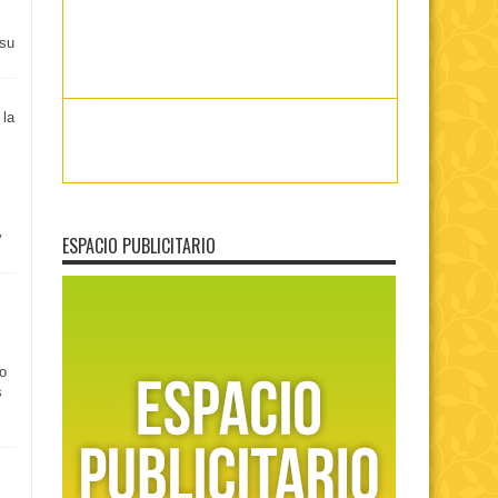
 su
 la
y
ESPACIO PUBLICITARIO
o
s