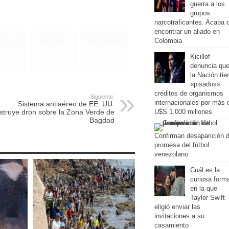
guerra a los
grupos
narcotraficantes. Acaba 
encontrar un aliado en
Colombia
RESANTE
EMOTIVO
INCREIBLE
Kicillof
denuncia qu
la Nación tie
«pisados»
créditos de organismos
Siguiente:
internacionales por más 
Sistema antiaéreo de EE. UU.
struye dron sobre la Zona Verde de
U$S 1.000 millones
Bagdad
Confirman desaparición 
promesa del fútbol
venezolano
Cuál es la
curiosa form
en la que
Taylor Swift
eligió enviar las
invitaciones a su
casamiento