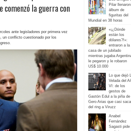
e comenzó la guerra con
Pilar llenaron
álbum de
figuritas del
Mundial en 38 horas
«¡¿Dónde
coles ante legisladores por primera vez
están los
, un conflicto cuestionado por los
dólares?!»:
ngreso.
entraron a la
casa de un jubilado
mientras jugaba Argentin
le pegaron y le robaron
US$ 10.000
Lo que dejó 
Velada del A
VI: de los
gestos de
Gastón Edul a la piña de
Gero Arias que casi saca
del ring a Viruzz
Anabel
Fernández
Sagasti pide