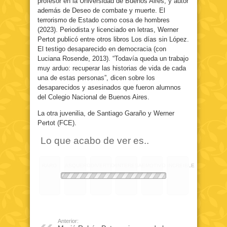
profesor en la Universidad de Buenos Aires, y autor
además de Deseo de combate y muerte. El
terrorismo de Estado como cosa de hombres
(2023). Periodista y licenciado en letras, Werner
Pertot publicó entre otros libros Los días sin López.
El testigo desaparecido en democracia (con
Luciana Rosende, 2013). “Todavía queda un trabajo
muy arduo: recuperar las historias de vida de cada
una de estas personas”, dicen sobre los
desaparecidos y asesinados que fueron alumnos
del Colegio Nacional de Buenos Aires.
La otra juvenilia, de Santiago Garaño y Werner
Pertot (FCE).
Lo que acabo de ver es..
RARO
ASQUEROSO
DIVERTIDO
INTERESANTE
EMOTIVO
INCREIBLE
Anterior: