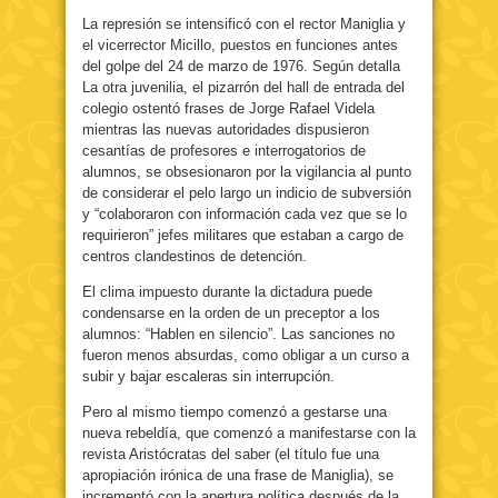
La represión se intensificó con el rector Maniglia y
el vicerrector Micillo, puestos en funciones antes
del golpe del 24 de marzo de 1976. Según detalla
La otra juvenilia, el pizarrón del hall de entrada del
colegio ostentó frases de Jorge Rafael Videla
mientras las nuevas autoridades dispusieron
cesantías de profesores e interrogatorios de
alumnos, se obsesionaron por la vigilancia al punto
de considerar el pelo largo un indicio de subversión
y “colaboraron con información cada vez que se lo
requirieron” jefes militares que estaban a cargo de
centros clandestinos de detención.
El clima impuesto durante la dictadura puede
condensarse en la orden de un preceptor a los
alumnos: “Hablen en silencio”. Las sanciones no
fueron menos absurdas, como obligar a un curso a
subir y bajar escaleras sin interrupción.
Pero al mismo tiempo comenzó a gestarse una
nueva rebeldía, que comenzó a manifestarse con la
revista Aristócratas del saber (el título fue una
apropiación irónica de una frase de Maniglia), se
incrementó con la apertura política después de la