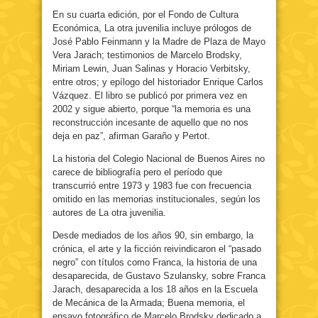
En su cuarta edición, por el Fondo de Cultura
Económica, La otra juvenilia incluye prólogos de
José Pablo Feinmann y la Madre de Plaza de Mayo
Vera Jarach; testimonios de Marcelo Brodsky,
Miriam Lewin, Juan Salinas y Horacio Verbitsky,
entre otros; y epílogo del historiador Enrique Carlos
Vázquez. El libro se publicó por primera vez en
2002 y sigue abierto, porque “la memoria es una
reconstrucción incesante de aquello que no nos
deja en paz”, afirman Garaño y Pertot.
La historia del Colegio Nacional de Buenos Aires no
carece de bibliografía pero el período que
transcurrió entre 1973 y 1983 fue con frecuencia
omitido en las memorias institucionales, según los
autores de La otra juvenilia.
Desde mediados de los años 90, sin embargo, la
crónica, el arte y la ficción reivindicaron el “pasado
negro” con títulos como Franca, la historia de una
desaparecida, de Gustavo Szulansky, sobre Franca
Jarach, desaparecida a los 18 años en la Escuela
de Mecánica de la Armada; Buena memoria, el
ensayo fotográfico de Marcelo Brodsky dedicado a