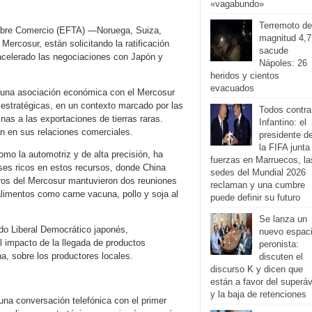
«vagabundo»
Terremoto de
Libre Comercio (EFTA) —Noruega, Suiza,
magnitud 4,7
Mercosur, están solicitando la ratificación
sacude
acelerado las negociaciones con Japón y
Nápoles: 26
heridos y cientos
evacuados
r una asociación económica con el Mercosur
 estratégicas, en un contexto marcado por las
Todos contra
nas a las exportaciones de tierras raras.
Infantino: el
n en sus relaciones comerciales.
presidente d
la FIFA junta
como la automotriz y de alta precisión, ha
fuerzas en Marruecos, la
íses ricos en estos recursos, donde China
sedes del Mundial 2026
bros del Mercosur mantuvieron dos reuniones
reclaman y una cumbre
alimentos como carne vacuna, pollo y soja al
puede definir su futuro
Se lanza un
ido Liberal Democrático japonés,
nuevo espac
 impacto de la llegada de productos
peronista:
, sobre los productores locales.
discuten el
discurso K y dicen que
están a favor del superáv
y la baja de retenciones
una conversación telefónica con el primer