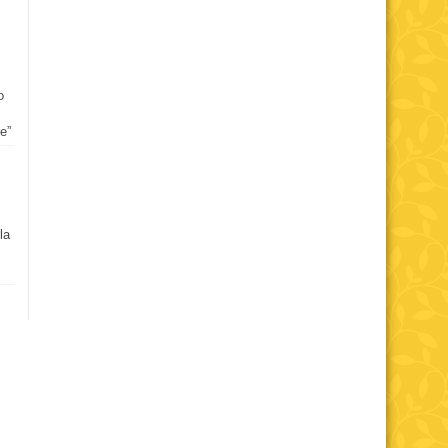
o
e”
la