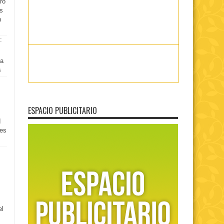
ro
es
n
ea
s
ESPACIO PUBLICITARIO
d
tes
el