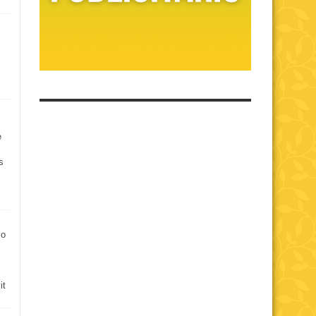
e
s
io
it