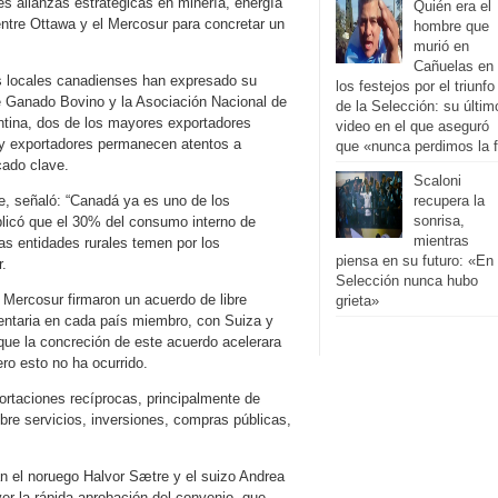
s alianzas estratégicas en minería, energía
Quién era el
ntre Ottawa y el Mercosur para concretar un
hombre que
murió en
Cañuelas en
es locales canadienses han expresado su
los festejos por el triunfo
e Ganado Bovino y la Asociación Nacional de
de la Selección: su últim
ntina, dos de los mayores exportadores
video en el que aseguró
 y exportadores permanecen atentos a
que «nunca perdimos la f
cado clave.
Scaloni
e, señaló: “Canadá ya es uno de los
recupera la
sonrisa,
icó que el 30% del consumo interno de
mientras
las entidades rurales temen por los
piensa en su futuro: «En 
r.
Selección nunca hubo
 Mercosur firmaron un acuerdo de libre
grieta»
entaria en cada país miembro, con Suiza y
ue la concreción de este acuerdo acelerara
ro esto no ha ocurrido.
rtaciones recíprocas, principalmente de
bre servicios, inversiones, compras públicas,
 el noruego Halvor Sætre y el suizo Andrea
 la rápida aprobación del convenio, que