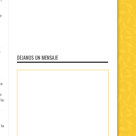
e
y
DEJANOS UN MENSAJE
la
e
 la
 la