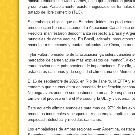
ministro canadiense Mark Carney, en la que abordaron posible
y comercio. Paralelamente, existen negociaciones formales e
tratado de libre comercio (TLC).
Sin embargo, al igual que en Estados Unidos, los productor
preocupación frente al acuerdo. La Asociación Canadiense d
Feedlots manifestaron desconfianza respecto a Brasil y Arge
mundiales de carne vacuna. En Brasil, además, productores
recientes restricciones y cuotas aplicadas por China, un mer
Tyler Fulton, presidente de la asociación ganadera canadiens
mercados de carne vacuna más expuestos del mundo”, y expl
carne bovina en el país proviene de importaciones. Por ello, 
estándares sanitarios y de seguridad alimentaria del Mercosu
El 16 de septiembre de 2025, en Río de Janeiro, la EFTA y el
comercio que se encuentra en proceso de ratificación parlam
Noruega avanzando en sus gestiones internas. Se esperaba q
también el proceso entre el Mercosur y la UE, y viceversa, pe
Este acuerdo elimina aranceles para más del 97% de las expo
productos industriales y pesqueros, y contempla capítulos so
propiedad intelectual y medidas sanitarias.
Los embajadores de ambas regiones —en Argentina, destacan
Semadeni— recorren actualmente los congresos para promover