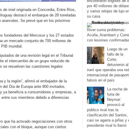
encontraron lingotes de o
por 40 millones de dólar
as de miel originada en Concordia, Entre Ríos,
y varios relojes de lujo e
 Uruguay destacó el embarque de 28 toneladas
su casa
de aranceles. Se prevé que en los próximos
River suma problemas:
Acuña, Arambarri y Corr
ses fundadores del Mercosur y los 27 estados
con lesiones confirmada
pa un mercado conjunto de 700 millones de
l PIB mundial.
Luego de un
fallo de la
iputados de una revisión legal en el Tribunal
Corte,
ite el intercambio de un grupo reducido de
detuvieron al
s se resuelven las cuestiones legales
iraní que operaba una re
internacional de pasapor
falsos en el país
na y la región”, afirmó el embajador de la
n del Día de Europa ante 800 invitados.
La noche de
 y ya beneficia a consumidores y empresas, a
furia de
s entre sus miembros debido a diferencias
Neymar:
provocó al
público rival tras la
clasificación del Santos,
casi se agarra a piñas y 
vo que ha activado negociaciones con otros
presidente rival lo llamó
iales con el bloque, aunque con ciertos