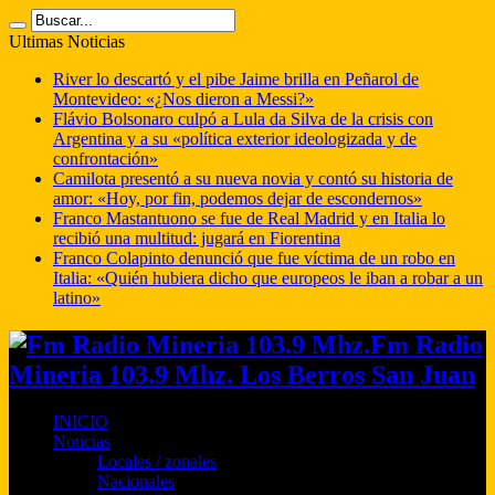
Ultimas Noticias
River lo descartó y el pibe Jaime brilla en Peñarol de
Montevideo: «¿Nos dieron a Messi?»
Flávio Bolsonaro culpó a Lula da Silva de la crisis con
Argentina y a su «política exterior ideologizada y de
confrontación»
Camilota presentó a su nueva novia y contó su historia de
amor: «Hoy, por fin, podemos dejar de escondernos»
Franco Mastantuono se fue de Real Madrid y en Italia lo
recibió una multitud: jugará en Fiorentina
Franco Colapinto denunció que fue víctima de un robo en
Italia: «Quién hubiera dicho que europeos le iban a robar a un
latino»
Fm Radio
Mineria 103.9 Mhz. Los Berros San Juan
INICIO
Noticias
Locales / zonales
Nacionales