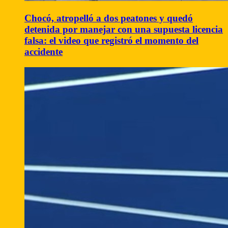
Chocó, atropelló a dos peatones y quedó
detenida por manejar con una supuesta licencia
falsa: el video que registró el momento del
accidente