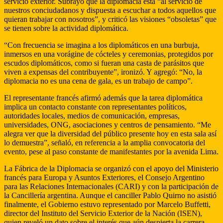
servicio exterior. Subrayó que la diplomacia está “al servicio de
nuestros conciudadanos y dispuesta a escuchar a todos aquellos que
quieran trabajar con nosotros”, y criticó las visiones “obsoletas” que
se tienen sobre la actividad diplomática.
“Con frecuencia se imagina a los diplomáticos en una burbuja,
inmersos en una vorágine de cócteles y ceremonias, protegidos por
escudos diplomáticos, como si fueran una casta de parásitos que
viven a expensas del contribuyente”, ironizó. Y agregó: “No, la
diplomacia no es una cena de gala, es un trabajo de campo”.
El representante francés afirmó además que la tarea diplomática
implica un contacto constante con representantes políticos,
autoridades locales, medios de comunicación, empresas,
universidades, ONG, asociaciones y centros de pensamiento. “Me
alegra ver que la diversidad del público presente hoy en esta sala así
lo demuestra”, señaló, en referencia a la amplia convocatoria del
evento, pese al paso constante de manifestantes por la avenida Lima.
La Fábrica de la Diplomacia se organizó con el apoyo del Ministerio
francés para Europa y Asuntos Exteriores, el Consejo Argentino
para las Relaciones Internacionales (CARI) y con la participación de
la Cancillería argentina. Aunque el canciller Pablo Quirno no asistió
finalmente, el Gobierno estuvo representado por Marcelo Buffetti,
director del Instituto del Servicio Exterior de la Nación (ISEN),
quien reveló un dato sobre el interés que aún despierta la carrera