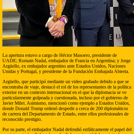
La apertura estuvo a cargo de Héctor Masoero, presidente de
UADE; Romain Nadal, embajador de Francia en Argentina; y Jorge
Argüello, ex embajador argentino ante Estados Unidos, Naciones
Unidas y Portugal, y presidente de la Fundación Embajada Abierta.
Argüello, que participó mediante un video grabado debido a que se
encontraba de viaje, destacó el rol de los representantes de la política
exterior en un contexto internacional en el que la diplomacia se ve
particularmente golpeada y cuestionada, incluso por el gobierno de
Javier Milei. Asimismo, mencionó como ejemplo a Estados Unidos,
donde Donald Trump ordenó despedir a cerca de 200 diplomáticos
de carrera del Departamento de Estado, entre ellos profesionales de
reconocido prestigio.
Por su parte, el embajador Nadal defendió enfáticamente el papel del