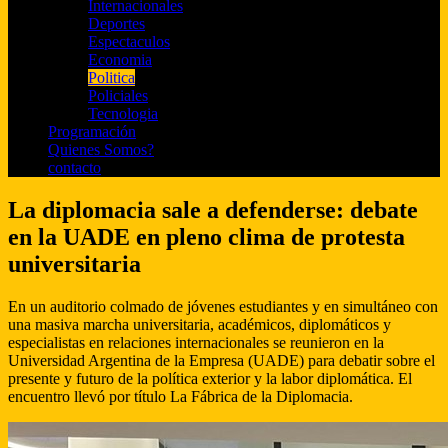
Internacionales
Deportes
Espectaculos
Economia
Politica
Policiales
Tecnologia
Programación
Quienes Somos?
contacto
La diplomacia sale a defenderse: debate
en la UADE en pleno clima de protesta
universitaria
En un auditorio colmado de jóvenes estudiantes y en simultáneo con
una masiva marcha universitaria, académicos, diplomáticos y
especialistas en relaciones internacionales se reunieron en la
Universidad Argentina de la Empresa (UADE) para debatir sobre el
presente y futuro de la política exterior y la labor diplomática. El
encuentro llevó por título La Fábrica de la Diplomacia.