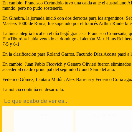
En cambio, Francisco Cerúndolo tuvo una caída ante el australiano Al
mundo, pero no pudo sostenerlo.
En Ginebra, la jornada inició con dos derrotas para los argentinos. S
Masters 1000 de Roma, fue superado por el francés Arthur Rinderknec
La única alegría local en el día llegó gracias a Francisco Comesaña, q
El «Tiburón» había vencido el domingo al alemán Max Hans Rehberg p
7-5 y 6-1.
En la clasificación para Roland Garros, Facundo Díaz Acosta pasó a la
En cambio, Juan Pablo Ficovich y Genaro Olivieri fueron eliminados r
acceder al cuadro principal del segundo Grand Slam del año.
Federico Gómez, Lautaro Midón, Alex Barrena y Federico Coria aguarda
La noticia continúa en desarrollo.
Lo que acabo de ver es..
RARO
ASQUEROSO