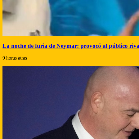
La noche de furia de Neymar: provocó al público rival 
9 horas atras