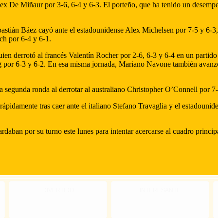
ex De Miñaur por 3-6, 6-4 y 6-3. El porteño, que ha tenido un desempeñ
ebastián Báez cayó ante el estadounidense Alex Michelsen por 7-5 y 6-3,
h por 6-4 y 6-1.
uien derrotó al francés Valentín Rocher por 2-6, 6-3 y 6-4 en un partido
or 6-3 y 6-2. En esa misma jornada, Mariano Navone también avanzó tr
 segunda ronda al derrotar al australiano Christopher O’Connell por 7-
ápidamente tras caer ante el italiano Stefano Travaglia y el estadouni
ban por su turno este lunes para intentar acercarse al cuadro princip
DIVERTIDO
INTERESANTE