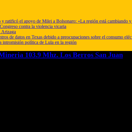
o y ratificó el apoyo de Milei a Bolsonaro: «La región está cambiando 
Congreso contra la violencia vicaria
 Arizaga
ntros de datos en Texas debido a preocupaciones sobre el consumo eléc
a intromisión política de Lula en la región
ineria 103.9 Mhz. Los Berros San Juan