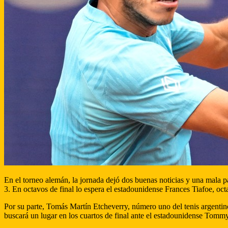
En el torneo alemán, la jornada dejó dos buenas noticias y una mala p
3. En octavos de final lo espera el estadounidense Frances Tiafoe, oct
Por su parte, Tomás Martín Etcheverry, número uno del tenis argentin
buscará un lugar en los cuartos de final ante el estadounidense Tomm