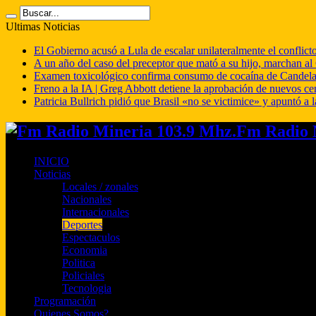
Ultimas Noticias
El Gobierno acusó a Lula de escalar unilateralmente el conflict
A un año del caso del preceptor que mató a su hijo, marchan al 
Examen toxicológico confirma consumo de cocaína de Candela
Freno a la IA | Greg Abbott detiene la aprobación de nuevos ce
Patricia Bullrich pidió que Brasil «no se victimice» y apuntó a l
Fm Radio M
INICIO
Noticias
Locales / zonales
Nacionales
Internacionales
Deportes
Espectaculos
Economia
Politica
Policiales
Tecnologia
Programación
Quienes Somos?