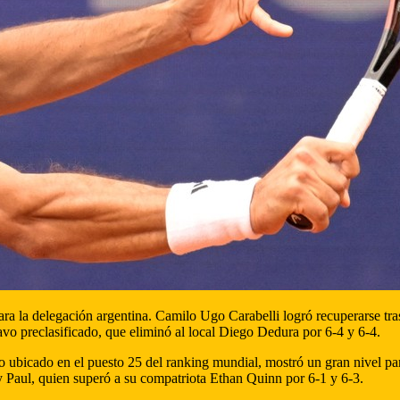
ara la delegación argentina. Camilo Ugo Carabelli logró recuperarse tra
avo preclasificado, que eliminó al local Diego Dedura por 6-4 y 6-4.
o ubicado en el puesto 25 del ranking mundial, mostró un gran nivel pa
y Paul, quien superó a su compatriota Ethan Quinn por 6-1 y 6-3.