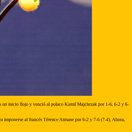
s un inicio flojo y venció al polaco Kamil Majchrzak por 1-6, 6-2 y 6-
ra imponerse al francés Térence Atmane por 6-2 y 7-6 (7-4). Ahora,