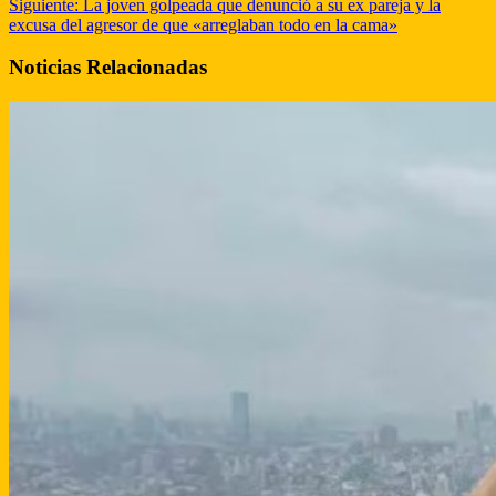
Siguiente:
La joven golpeada que denunció a su ex pareja y la
excusa del agresor de que «arreglaban todo en la cama»
Noticias Relacionadas