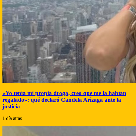
«Yo tenía mi propia droga, creo que me la habían
regalado»: qué declaró Candela Arizaga ante la
justicia
1 día atras