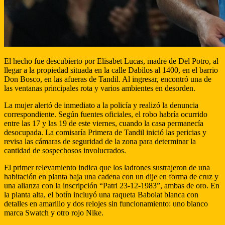
El hecho fue descubierto por Elisabet Lucas, madre de Del Potro, al
llegar a la propiedad situada en la calle Dabilos al 1400, en el barrio
Don Bosco, en las afueras de Tandil. Al ingresar, encontró una de
las ventanas principales rota y varios ambientes en desorden.
La mujer alertó de inmediato a la policía y realizó la denuncia
correspondiente. Según fuentes oficiales, el robo habría ocurrido
entre las 17 y las 19 de este viernes, cuando la casa permanecía
desocupada. La comisaría Primera de Tandil inició las pericias y
revisa las cámaras de seguridad de la zona para determinar la
cantidad de sospechosos involucrados.
El primer relevamiento indica que los ladrones sustrajeron de una
habitación en planta baja una cadena con un dije en forma de cruz y
una alianza con la inscripción “Patri 23-12-1983”, ambas de oro. En
la planta alta, el botín incluyó una raqueta Babolat blanca con
detalles en amarillo y dos relojes sin funcionamiento: uno blanco
marca Swatch y otro rojo Nike.