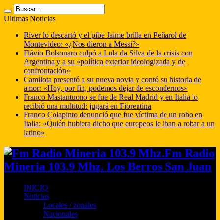
Ultimas Noticias
River lo descartó y el pibe Jaime brilla en Peñarol de
Montevideo: «¿Nos dieron a Messi?»
Flávio Bolsonaro culpó a Lula da Silva de la crisis con
Argentina y a su «política exterior ideologizada y de
confrontación»
Camilota presentó a su nueva novia y contó su historia de
amor: «Hoy, por fin, podemos dejar de escondernos»
Franco Mastantuono se fue de Real Madrid y en Italia lo
recibió una multitud: jugará en Fiorentina
Franco Colapinto denunció que fue víctima de un robo en
Italia: «Quién hubiera dicho que europeos le iban a robar a un
latino»
Fm Radio
Mineria 103.9 Mhz. Los Berros San Juan
INICIO
Noticias
Locales / zonales
Nacionales