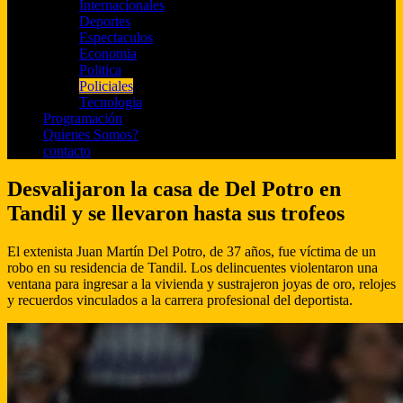
Internacionales
Deportes
Espectaculos
Economia
Politica
Policiales
Tecnologia
Programación
Quienes Somos?
contacto
Desvalijaron la casa de Del Potro en
Tandil y se llevaron hasta sus trofeos
El extenista Juan Martín Del Potro, de 37 años, fue víctima de un
robo en su residencia de Tandil. Los delincuentes violentaron una
ventana para ingresar a la vivienda y sustrajeron joyas de oro, relojes
y recuerdos vinculados a la carrera profesional del deportista.