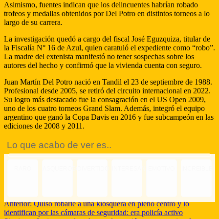
Asimismo, fuentes indican que los delincuentes habrían robado
trofeos y medallas obtenidos por Del Potro en distintos torneos a lo
largo de su carrera.
La investigación quedó a cargo del fiscal José Eguzquiza, titular de
la Fiscalía N° 16 de Azul, quien caratuló el expediente como “robo”.
La madre del extenista manifestó no tener sospechas sobre los
autores del hecho y confirmó que la vivienda cuenta con seguro.
Juan Martín Del Potro nació en Tandil el 23 de septiembre de 1988.
Profesional desde 2005, se retiró del circuito internacional en 2022.
Su logro más destacado fue la consagración en el US Open 2009,
uno de los cuatro torneos Grand Slam. Además, integró el equipo
argentino que ganó la Copa Davis en 2016 y fue subcampeón en las
ediciones de 2008 y 2011.
Lo que acabo de ver es..
RARO
ASQUEROSO
DIVERTIDO
INTERESANTE
EMOTIVO
INCREIBLE
Anterior:
Quiso robarle a una kiosquera en pleno centro y lo
identifican por las cámaras de seguridad: era policía activo