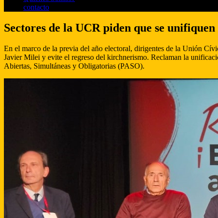
contacto
Sectores de la UCR piden que se unifiquen 
En el marco de la previa del año electoral, dirigentes de la Unión Cív
Javier Milei y evite el regreso del kirchnerismo. Reclaman la unificaci
Abiertas, Simultáneas y Obligatorias (PASO).