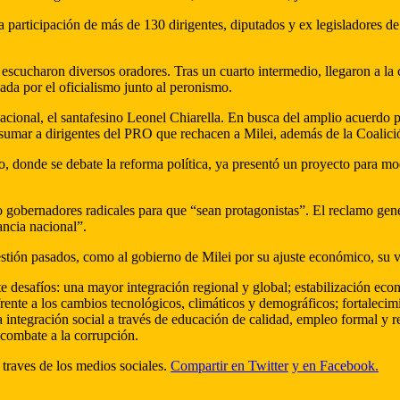
participación de más de 130 dirigentes, diputados y ex legisladores de t
escucharon diversos oradores. Tras un cuarto intermedio, llegaron a la 
ada por el oficialismo junto al peronismo.
acional, el santafesino Leonel Chiarella. En busca del amplio acuerdo
sumar a dirigentes del PRO que rechacen a Milei, además de la Coalició
o, donde se debate la reforma política, ya presentó un proyecto para mo
o gobernadores radicales para que “sean protagonistas”. El reclamo gen
vancia nacional”.
estión pasados, como al gobierno de Milei por su ajuste económico, su vi
 desafíos: una mayor integración regional y global; estabilización eco
frente a los cambios tecnológicos, climáticos y demográficos; fortalecimi
a integración social a través de educación de calidad, empleo formal y r
 combate a la corrupción.
 traves de los medios sociales.
Compartir en Twitter
y en Facebook.