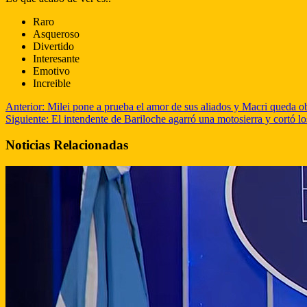
Raro
Asqueroso
Divertido
Interesante
Emotivo
Increible
Anterior:
Milei pone a prueba el amor de sus aliados y Macri queda ob
Siguiente:
El intendente de Bariloche agarró una motosierra y cortó l
Noticias Relacionadas