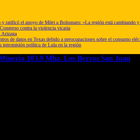
o y ratificó el apoyo de Milei a Bolsonaro: «La región está cambiando 
Congreso contra la violencia vicaria
 Arizaga
ntros de datos en Texas debido a preocupaciones sobre el consumo eléc
a intromisión política de Lula en la región
ineria 103.9 Mhz. Los Berros San Juan