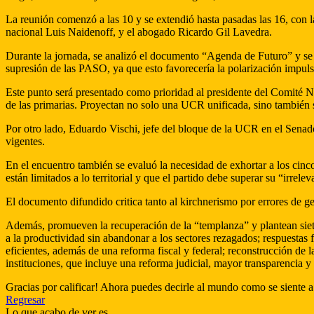
La reunión comenzó a las 10 y se extendió hasta pasadas las 16, con la 
nacional Luis Naidenoff, y el abogado Ricardo Gil Lavedra.
Durante la jornada, se analizó el documento “Agenda de Futuro” y se 
supresión de las PASO, ya que esto favorecería la polarización impuls
Este punto será presentado como prioridad al presidente del Comité N
de las primarias. Proyectan no solo una UCR unificada, sino también 
Por otro lado, Eduardo Vischi, jefe del bloque de la UCR en el Senad
vigentes.
En el encuentro también se evaluó la necesidad de exhortar a los cinc
están limitados a lo territorial y que el partido debe superar su “irrele
El documento difundido critica tanto al kirchnerismo por errores de g
Además, promueven la recuperación de la “templanza” y plantean siete
a la productividad sin abandonar a los sectores rezagados; respuestas 
eficientes, además de una reforma fiscal y federal; reconstrucción de l
instituciones, que incluye una reforma judicial, mayor transparencia y
Gracias por calificar! Ahora puedes decirle al mundo como se siente a
Regresar
Lo que acabo de ver es..