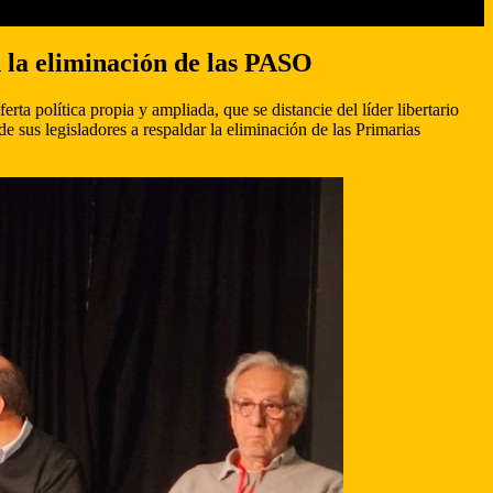
n la eliminación de las PASO
ta política propia y ampliada, que se distancie del líder libertario
de sus legisladores a respaldar la eliminación de las Primarias