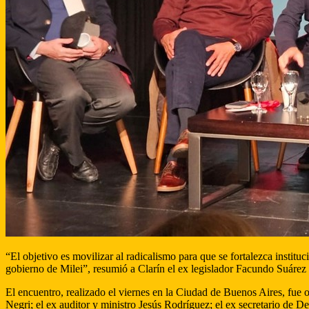
“El objetivo es movilizar al radicalismo para que se fortalezca institu
gobierno de Milei”, resumió a Clarín el ex legislador Facundo Suárez 
El encuentro, realizado el viernes en la Ciudad de Buenos Aires, fue
Negri; el ex auditor y ministro Jesús Rodríguez; el ex secretario de 