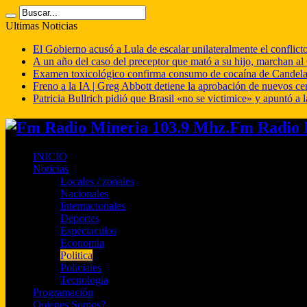
Ultimas Noticias
El Gobierno acusó a Lula de escalar unilateralmente el conflict
A un año del caso del preceptor que mató a su hijo, marchan al 
Examen toxicológico confirma consumo de cocaína de Candela
Freno a la IA | Greg Abbott detiene la aprobación de nuevos ce
Patricia Bullrich pidió que Brasil «no se victimice» y apuntó a l
Fm Radio M
INICIO
Noticias
Locales / zonales
Nacionales
Internacionales
Deportes
Espectaculos
Economia
Politica
Policiales
Tecnologia
Programación
Quienes Somos?