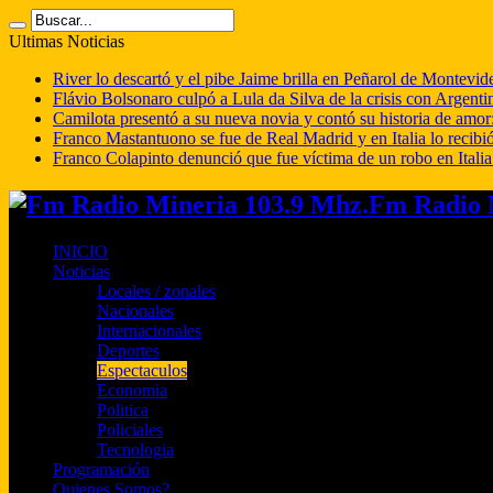
Ultimas Noticias
River lo descartó y el pibe Jaime brilla en Peñarol de Montevi
Flávio Bolsonaro culpó a Lula da Silva de la crisis con Argentin
Camilota presentó a su nueva novia y contó su historia de amo
Franco Mastantuono se fue de Real Madrid y en Italia lo recibió
Franco Colapinto denunció que fue víctima de un robo en Italia
Fm Radio M
INICIO
Noticias
Locales / zonales
Nacionales
Internacionales
Deportes
Espectaculos
Economia
Politica
Policiales
Tecnologia
Programación
Quienes Somos?