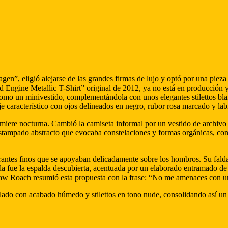
en”, eligió alejarse de las grandes firmas de lujo y optó por una pieza
Engine Metallic T-Shirt” original de 2012, ya no está en producción y
como un minivestido, complementándola con unos elegantes stilettos bl
aje característico con ojos delineados en negro, rubor rosa marcado y l
remiere nocturna. Cambió la camiseta informal por un vestido de archivo
estampado abstracto que evocaba constelaciones y formas orgánicas, con
 tirantes finos que se apoyaban delicadamente sobre los hombros. Su fal
enda fue la espalda descubierta, acentuada por un elaborado entramado d
 Law Roach resumió esta propuesta con la frase: “No me amenaces con
lado con acabado húmedo y stilettos en tono nude, consolidando así un 