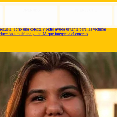
DIVERTIDO
INTERESANTE
zuela: abrió una colecta y pidió ayuda urgente para las víctimas
aducción simultánea y una IA que interpreta el entorno