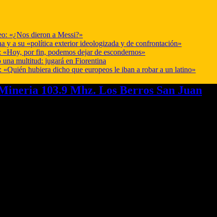
deo: «¿Nos dieron a Messi?»
a y a su «política exterior ideologizada y de confrontación»
r: «Hoy, por fin, podemos dejar de escondernos»
 una multitud: jugará en Fiorentina
: «Quién hubiera dicho que europeos le iban a robar a un latino»
ineria 103.9 Mhz. Los Berros San Juan