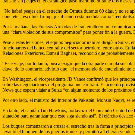
tránsito sin peajes en el estratégico paso marítimo durante dos meses
“No habrá peajes en el estrecho de Ormuz durante 60 días, y no se ap
concrete”, escribió Trump, justificando esta medida como “reembolso d
Por la mañana, las Fuerzas Armadas de Irán emitieron un comunicado e
una “clara violación de sus compromisos” para poner fin a la guerra. El
Pese a estas tensiones, el equipo negociador iraní se dirigía a Suiz
funcionarios del banco central y del sector petrolero, entre otros. En
Relaciones Exteriores, Esmail Baghaei, reconoció que probablemente
“Este viaje, por lo tanto, busca exigir que la otra parte cumpla sus o
clave; de lo contrario, advirtió que “el memorando de entendimiento 
En Washington, el vicepresidente JD Vance confirmó que los principa
sobre las negociaciones del programa nuclear iraní. El acuerdo provis
News que espera viajar a Suiza “en algún momento de los próximos d
Por otro lado, el ministro del Interior de Pakistán, Mohsin Naqvi, s
En tanto, el capitán Tim Hawkins, portavoz del Comando Central de Es
situación para garantizar que esto siga siendo así”. El ejército destac
Los buques comenzaron a cruzar el estrecho tras la firma a principios
levantó el bloqueo de los puertos iraníes y permitió a Teherán vender