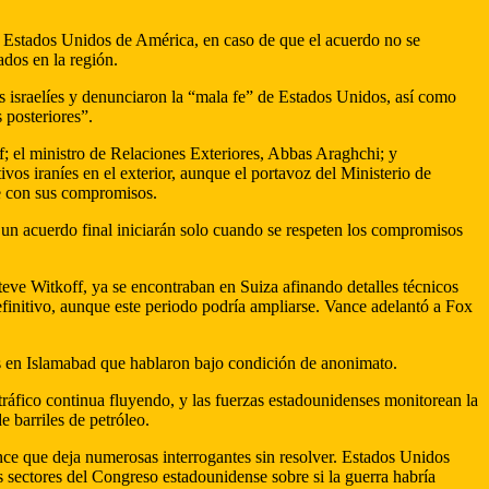
s Estados Unidos de América, en caso de que el acuerdo no se
ados en la región.
s israelíes y denunciaron la “mala fe” de Estados Unidos, así como
 posteriores”.
; el ministro de Relaciones Exteriores, Abbas Araghchi; y
vos iraníes en el exterior, aunque el portavoz del Ministerio de
e con sus compromisos.
a un acuerdo final iniciarán solo cuando se respeten los compromisos
ve Witkoff, ya se encontraban en Suiza afinando detalles técnicos
efinitivo, aunque este periodo podría ampliarse. Vance adelantó a Fox
es en Islamabad que hablaron bajo condición de anonimato.
ráfico continua fluyendo, y las fuerzas estadounidenses monitorean la
e barriles de petróleo.
nce que deja numerosas interrogantes sin resolver. Estados Unidos
 sectores del Congreso estadounidense sobre si la guerra habría