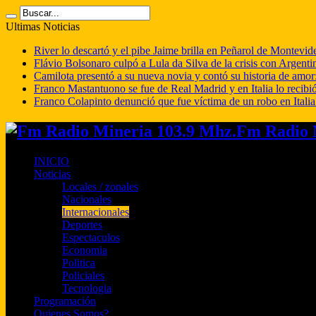
Ultimas Noticias
River lo descartó y el pibe Jaime brilla en Peñarol de Montevi
Flávio Bolsonaro culpó a Lula da Silva de la crisis con Argentin
Camilota presentó a su nueva novia y contó su historia de amo
Franco Mastantuono se fue de Real Madrid y en Italia lo recibió
Franco Colapinto denunció que fue víctima de un robo en Italia
Fm Radio M
INICIO
Noticias
Locales / zonales
Nacionales
Internacionales
Deportes
Espectaculos
Economia
Politica
Policiales
Tecnologia
Programación
Quienes Somos?