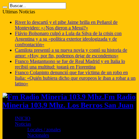
Ultimas Noticias
River lo descartó y el pibe Jaime brilla en Peñarol de
Montevideo: «¿Nos dieron a Messi?»
Flávio Bolsonaro culpó a Lula da Silva de la crisis con
Argentina y a su «política exterior ideologizada y de
confrontación»
Camilota presentó a su nueva novia y contó su historia de
amor: «Hoy, por fin, podemos dejar de escondernos»
Franco Mastantuono se fue de Real Madrid y en Italia lo
recibió una multitud: jugará en Fiorentina
Franco Colapinto denunció que fue víctima de un robo en
Italia: «Quién hubiera dicho que europeos le iban a robar a un
latino»
Fm Radio
Mineria 103.9 Mhz. Los Berros San Juan
INICIO
Noticias
Locales / zonales
Nacionales