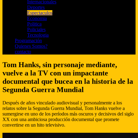
Internacionales
Deportes
Espectaculos
Economia
Politica
Policiales
Tecnologia
Programación
Quienes Somos?
contacto
Tom Hanks, sin personaje mediante,
vuelve a la TV con un impactante
documental que bucea en la historia de la
Segunda Guerra Mundial
Después de años vinculado audiovisual y personalmente a los
relatos sobre la Segunda Guerra Mundial, Tom Hanks vuelve a
sumergirse en uno de los períodos más oscuros y decisivos del siglo
XX con una ambiciosa producción documental que promete
convertirse en un hito televisivo.