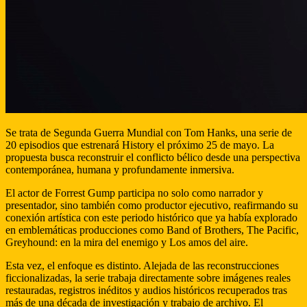
Se trata de Segunda Guerra Mundial con Tom Hanks, una serie de
20 episodios que estrenará History el próximo 25 de mayo. La
propuesta busca reconstruir el conflicto bélico desde una perspectiva
contemporánea, humana y profundamente inmersiva.
El actor de Forrest Gump participa no solo como narrador y
presentador, sino también como productor ejecutivo, reafirmando su
conexión artística con este periodo histórico que ya había explorado
en emblemáticas producciones como Band of Brothers, The Pacific,
Greyhound: en la mira del enemigo y Los amos del aire.
Esta vez, el enfoque es distinto. Alejada de las reconstrucciones
ficcionalizadas, la serie trabaja directamente sobre imágenes reales
restauradas, registros inéditos y audios históricos recuperados tras
más de una década de investigación y trabajo de archivo. El