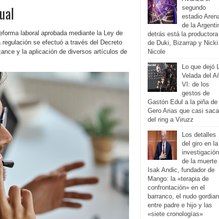
ual
segundo
estadio Aren
de la Argenti
reforma laboral aprobada mediante la Ley de
detrás está la productora
regulación se efectuó a través del Decreto
de Duki, Bizarrap y Nicki
cance y la aplicación de diversos artículos de
Nicole
Lo que dejó 
Velada del A
VI: de los
gestos de
Gastón Edul a la piña de
Gero Arias que casi saca
del ring a Viruzz
Los detalles
del giro en la
investigación
de la muerte
Isak Andic, fundador de
Mango: la «terapia de
confrontación» en el
barranco, el nudo gordia
entre padre e hijo y las
«siete cronologías»