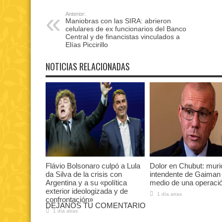
Anterior:
Maniobras con las SIRA: abrieron
celulares de ex funcionarios del Banco
Central y de financistas vinculados a
Elías Piccirillo
NOTICIAS RELACIONADAS
Flávio Bolsonaro culpó a Lula
Dolor en Chubut: muri
da Silva de la crisis con
intendente de Gaiman
Argentina y a su «política
medio de una operaci
exterior ideologizada y de
1 día atras
confrontación»
DEJANOS TU COMENTARIO
1 día atras