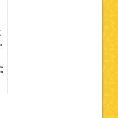
o
n
or
 la
una