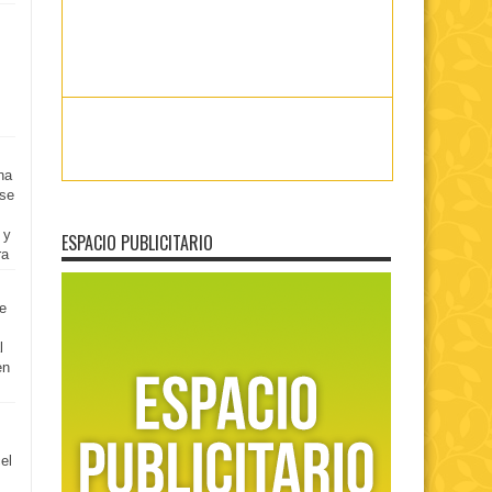
na
se
 y
ESPACIO PUBLICITARIO
ra
e
l
en
el