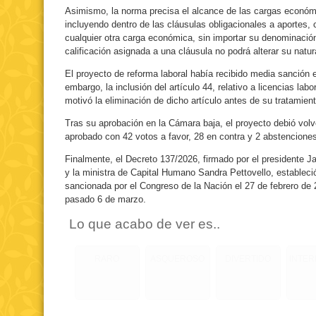
Asimismo, la norma precisa el alcance de las cargas económi
incluyendo dentro de las cláusulas obligacionales a aportes, 
cualquier otra carga económica, sin importar su denominació
calificación asignada a una cláusula no podrá alterar su natura
El proyecto de reforma laboral había recibido media sanción e
embargo, la inclusión del artículo 44, relativo a licencias la
motivó la eliminación de dicho artículo antes de su tratamien
Tras su aprobación en la Cámara baja, el proyecto debió volv
aprobado con 42 votos a favor, 28 en contra y 2 abstencione
Finalmente, el Decreto 137/2026, firmado por el presidente Ja
y la ministra de Capital Humano Sandra Pettovello, estableci
sancionada por el Congreso de la Nación el 27 de febrero de 2
pasado 6 de marzo.
Lo que acabo de ver es..
RARO
ASQUEROSO
DIVERTIDO
INTE