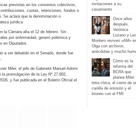
invitaciones a su
cas previstas en los convenios colectivos,
casamiento
contribuciones, cuotas, retenciones, fondos o
n. Se aclara que la denominación o
Once años
leza jurídica.
después,
Verónica
n la Cámara alta el 12 de febrero. Sin
Lozano y Le
borales por enfermedad, generó polémica y
Montero reviven «AM» e
to en Diputados.
Olga con archivos,
anécdotas y mucho hum
er a ser debatido en el Senado, donde fue
s.
Cómo es la
reforma del
vier Milei, el jefe de Gabinete Manuel Adorni
BCRA que
ó la promulgación de la Ley Nº 27.802,
planea Milei:
026, y fue publicada en el Boletín Oficial el
letra chica, el cierre de 
canilla de emisión y el
tironeo con el FMI
RESANTE
EMOTIVO
INCREIBLE