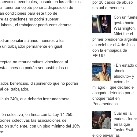
servicios eventuales, basado en los artículos
por 10 casos de abuso
en tener por objeto poner a disposición de
sexual a menores
jan condiciones para este tipo de
Con un fuert
tre asignaciones no podrá superar
gesto hacia
laboral, el trabajador podrá considerarse
Washington,
Milei fue el
primer presidente argenti
odrán percibir salarios menores a los
en celebrar el 4 de Julio
e un trabajador permanente en igual
con la embajada de
EE.UU.
nceptos no remunerativos vinculados al
«En estado 
estaciones no podrán ser sustituidas ni
shock
absoluto» y
«vivo de
nados beneficios, disponiendo que no podrán
milagro»: qué declaró el
l del trabajador.
abogado detenido por el
choque fatal en
tículo 240), que deberán instrumentarse
Panamericana
Cuál es la
ón colectiva, en línea con la Ley 14.250.
curiosa form
ciones colectivas las asociaciones de
en la que
ción suficiente, con un piso mínimo del 10%
Taylor Swift
te.
eligió enviar las