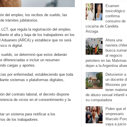
Examen
toxicológico
ón del empleo, los recibos de sueldo, las
confirma
de trámites jubilatorios.
consumo de
cocaína de Candela
 LCT, que regula la registración del empleo.
Arizaga
ante el alta y baja de los trabajadores en los
ol Aduanero (ARCA) y establece que no será
Ahora una
naviera chile
ico ni digital.
busca sumar
de sueldo, se determinó que estos deberán
al negocio
e diferenciadas e incluir un resumen
petrolero en las Malvinas
ando cargas y aportes.
dejan a la Argentina afue
ncias por enfermedad, estableciendo que toda
Detuvieron a
un docente d
iante sistemas o plataformas digitales,
Misiones por
tener materia
ión del contrato laboral, el decreto dispone
de abuso sexual infantil 
stencia de vicios en el consentimiento y la
su computadora
Piden que el
empresario
ar un sistema para notificar a los
Marcelo Porc
rios de los trabajadores.
vaya a juicio