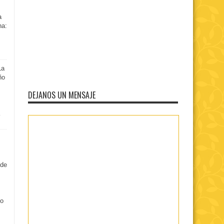
a
na:
La
ño
DEJANOS UN MENSAJE
 de
no