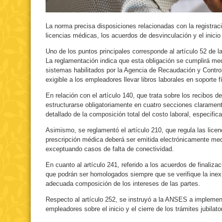
La norma precisa disposiciones relacionadas con la registraci
licencias médicas, los acuerdos de desvinculación y el inicio 
Uno de los puntos principales corresponde al artículo 52 de la
La reglamentación indica que esta obligación se cumplirá medi
sistemas habilitados por la Agencia de Recaudación y Contr
exigible a los empleadores llevar libros laborales en soporte fís
En relación con el artículo 140, que trata sobre los recibos 
estructurarse obligatoriamente en cuatro secciones clarament
detallado de la composición total del costo laboral, especific
Asimismo, se reglamentó el artículo 210, que regula las lice
prescripción médica deberá ser emitida electrónicamente med
exceptuando casos de falta de conectividad.
En cuanto al artículo 241, referido a los acuerdos de finalizac
que podrán ser homologados siempre que se verifique la inexi
adecuada composición de los intereses de las partes.
Respecto al artículo 252, se instruyó a la ANSES a implement
empleadores sobre el inicio y el cierre de los trámites jubilato