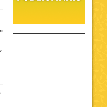
e
no
de
a