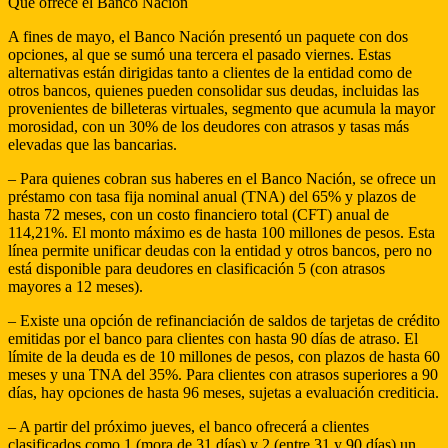
Qué ofrece el Banco Nación
A fines de mayo, el Banco Nación presentó un paquete con dos
opciones, al que se sumó una tercera el pasado viernes. Estas
alternativas están dirigidas tanto a clientes de la entidad como de
otros bancos, quienes pueden consolidar sus deudas, incluidas las
provenientes de billeteras virtuales, segmento que acumula la mayor
morosidad, con un 30% de los deudores con atrasos y tasas más
elevadas que las bancarias.
– Para quienes cobran sus haberes en el Banco Nación, se ofrece un
préstamo con tasa fija nominal anual (TNA) del 65% y plazos de
hasta 72 meses, con un costo financiero total (CFT) anual de
114,21%. El monto máximo es de hasta 100 millones de pesos. Esta
línea permite unificar deudas con la entidad y otros bancos, pero no
está disponible para deudores en clasificación 5 (con atrasos
mayores a 12 meses).
– Existe una opción de refinanciación de saldos de tarjetas de crédito
emitidas por el banco para clientes con hasta 90 días de atraso. El
límite de la deuda es de 10 millones de pesos, con plazos de hasta 60
meses y una TNA del 35%. Para clientes con atrasos superiores a 90
días, hay opciones de hasta 96 meses, sujetas a evaluación crediticia.
– A partir del próximo jueves, el banco ofrecerá a clientes
clasificados como 1 (mora de 31 días) y 2 (entre 31 y 90 días) un