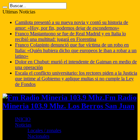
Ultimas Noticias
Camilota presentó a su nueva novia y contó su historia de
amor: «Hoy, por fin, podemos dejar de escondernos»
Franco Mastantuono se fue de Real Madrid y en Italia lo
recibió una multitud: jugará en Fiorentina
Franco Colapinto denunció que fue víctima de un robo en
Italia: «Quién hubiera dicho que europeos le iban a robar a un
latino»
Dolor en Chubut: murió el intendente de Gaiman en medio de
una operación
Escala el conflicto universitario: los rectores piden a la Justicia
que intime al Gobierno y aplique multas si no cumple la Ley
de Fondos
Fm Radio
Mineria 103.9 Mhz. Los Berros San Juan
INICIO
Noticias
Locales / zonales
Nacionales