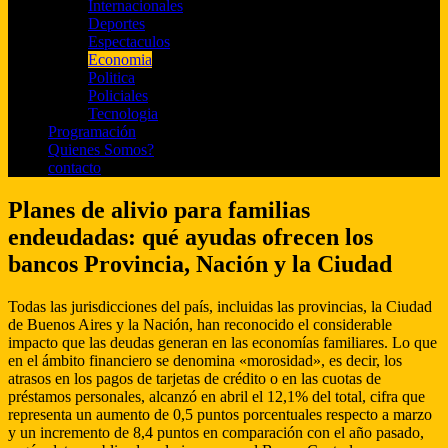
Internacionales
Deportes
Espectaculos
Economia
Politica
Policiales
Tecnologia
Programación
Quienes Somos?
contacto
Planes de alivio para familias
endeudadas: qué ayudas ofrecen los
bancos Provincia, Nación y la Ciudad
Todas las jurisdicciones del país, incluidas las provincias, la Ciudad
de Buenos Aires y la Nación, han reconocido el considerable
impacto que las deudas generan en las economías familiares. Lo que
en el ámbito financiero se denomina «morosidad», es decir, los
atrasos en los pagos de tarjetas de crédito o en las cuotas de
préstamos personales, alcanzó en abril el 12,1% del total, cifra que
representa un aumento de 0,5 puntos porcentuales respecto a marzo
y un incremento de 8,4 puntos en comparación con el año pasado,