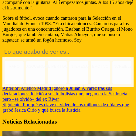
acompañé con la guitarra. Allí empezamos juntas. A los 15 años dejé
el instrumento”.
Sobre el fútbol, evoca cuando cantaron para la Selección en el
Mundial de Francia 1998. “Era chica entonces. Cantamos para los
jugadores en una concentración. Estaban el Burrito Ortega, el Mono
Burgos, que también cantaba, Matías Almeyda, que se puso a
zapatear; se armó un fogón hermoso. Soy
Lo que acabo de ver es..
RARO
ASQUEROSO
DIVERTIDO
INTERESANTE
EMOTIVO
INCREIBLE
Anterior:
Atlético Madrid ignoró a Julián Álvarez tras sus
declaraciones: felicitó a sus futbolistas que juegan en la Scaloneta
pero «se olvidó» del ex River
Siguiente:
Por qué es clave el video de los millones de dólares que
grabó Jesica Cirio y qué busca la Justicia
Noticias Relacionadas