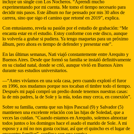
incluye un single con Los Nocheros. “Aprendí mucho
experimentando por mi cuenta. Me tomo el tiempo necesario para
decidir mis pasos. Este álbum no fue pensado por mis 30 años de
carrera, sino que sigo el camino que retomé en 2019”, explica.
Con entusiasmo, revela su pasión por el estudio de grabación: “Me
encanta estar en el estudio. Estoy conforme con este disco, aunque
lo volvería a grabar si pudiera. Ya tengo maquetas para un próximo
álbum, pero ahora es tiempo de defender y presentar este”.
En las últimas semanas, Nati viajó constantemente entre Arequito y
Buenos Aires. Desde que formó su familia se instaló definitivamente
en su ciudad natal, donde se crió, aunque vivió en Buenos Aires
durante sus estudios universitarios.
—“Antes vivíamos en una sola casa, pero cuando explotó el furor
en 1996, nos mudamos porque nos tocaban el timbre todo el tiempo.
Después mi papá compró un predio donde tenemos nuestras casas:
la de mis padres, la de Sole y la mía, todas muy cerca, en conexión”.
Sobre su familia, cuenta que sus hijos Pascual (9) y Salvador (5)
mantienen una excelente relación con las hijas de Soledad, que a
veces las cuidan. “Cuando estamos en Arequito, solemos almorzar
todos juntos o los domingos hace el asado el marido de Sole. A mi
esposo y a mí no nos gusta cocinar, así que el quincho es el lugar de
encuentro familiar”, confiesa con una sonrisa.