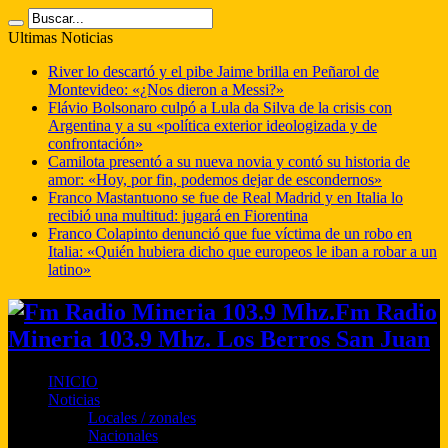
Ultimas Noticias
River lo descartó y el pibe Jaime brilla en Peñarol de
Montevideo: «¿Nos dieron a Messi?»
Flávio Bolsonaro culpó a Lula da Silva de la crisis con
Argentina y a su «política exterior ideologizada y de
confrontación»
Camilota presentó a su nueva novia y contó su historia de
amor: «Hoy, por fin, podemos dejar de escondernos»
Franco Mastantuono se fue de Real Madrid y en Italia lo
recibió una multitud: jugará en Fiorentina
Franco Colapinto denunció que fue víctima de un robo en
Italia: «Quién hubiera dicho que europeos le iban a robar a un
latino»
Fm Radio
Mineria 103.9 Mhz. Los Berros San Juan
INICIO
Noticias
Locales / zonales
Nacionales