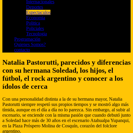
Internacionales
Deportes
Espectaculos
Economia
Politica
Policiales
Tecnologia
Programación
Quienes Somos?
contacto
Natalia Pastorutti, parecidos y diferencias
con su hermana Soledad, los hijos, el
fútbol, el rock argentino y conocer a los
ídolos de cerca
Con una personalidad distinta a la de su hermana mayor, Natalia
Pastorutti siempre respetó sus propios tiempos y se mostró algo más
tímida, aunque en el día a día no lo parezca. Sin embargo, al subir al
escenario, se enciende con la misma pasión que cuando debutó junto
a Soledad hace más de 30 años en el escenario Atahualpa Yupanqui,
en la Plaza Próspero Molina de Cosquín, corazón del folclore
argentino.