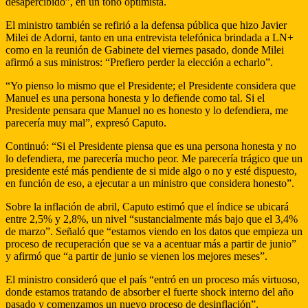
desapercibido”, en un tono optimista.
El ministro también se refirió a la defensa pública que hizo Javier
Milei de Adorni, tanto en una entrevista telefónica brindada a LN+
como en la reunión de Gabinete del viernes pasado, donde Milei
afirmó a sus ministros: “Prefiero perder la elección a echarlo”.
“Yo pienso lo mismo que el Presidente; el Presidente considera que
Manuel es una persona honesta y lo defiende como tal. Si el
Presidente pensara que Manuel no es honesto y lo defendiera, me
parecería muy mal”, expresó Caputo.
Continuó: “Si el Presidente piensa que es una persona honesta y no
lo defendiera, me parecería mucho peor. Me parecería trágico que un
presidente esté más pendiente de si mide algo o no y esté dispuesto,
en función de eso, a ejecutar a un ministro que considera honesto”.
Sobre la inflación de abril, Caputo estimó que el índice se ubicará
entre 2,5% y 2,8%, un nivel “sustancialmente más bajo que el 3,4%
de marzo”. Señaló que “estamos viendo en los datos que empieza un
proceso de recuperación que se va a acentuar más a partir de junio”
y afirmó que “a partir de junio se vienen los mejores meses”.
El ministro consideró que el país “entró en un proceso más virtuoso,
donde estamos tratando de absorber el fuerte shock interno del año
pasado y comenzamos un nuevo proceso de desinflación”.