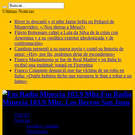
Ultimas Noticias
River lo descartó y el pibe Jaime brilla en Peñarol de
Montevideo: «¿Nos dieron a Messi?»
Flávio Bolsonaro culpó a Lula da Silva de la crisis con
Argentina y a su «política exterior ideologizada y de
confrontación»
Camilota presentó a su nueva novia y contó su historia de
amor: «Hoy, por fin, podemos dejar de escondernos»
Franco Mastantuono se fue de Real Madrid y en Italia lo
recibió una multitud: jugará en Fiorentina
Franco Colapinto denunció que fue víctima de un robo en
Italia: «Quién hubiera dicho que europeos le iban a robar a un
latino»
Fm Radio
Mineria 103.9 Mhz. Los Berros San Juan
INICIO
Noticias
Locales / zonales
Nacionales