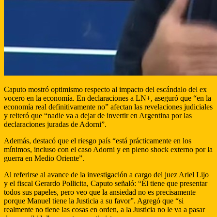
Caputo mostró optimismo respecto al impacto del escándalo del ex
vocero en la economía. En declaraciones a LN+, aseguró que “en la
economía real definitivamente no” afectan las revelaciones judiciales
y reiteró que “nadie va a dejar de invertir en Argentina por las
declaraciones juradas de Adorni”.
Además, destacó que el riesgo país “está prácticamente en los
mínimos, incluso con el caso Adorni y en pleno shock externo por la
guerra en Medio Oriente”.
Al referirse al avance de la investigación a cargo del juez Ariel Lijo
y el fiscal Gerardo Pollicita, Caputo señaló: “Él tiene que presentar
todos sus papeles, pero veo que la ansiedad no es precisamente
porque Manuel tiene la Justicia a su favor”. Agregó que “si
realmente no tiene las cosas en orden, a la Justicia no le va a pasar