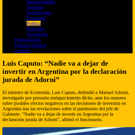
Internacionales
Deportes
Espectaculos
Economia
Politica
Policiales
Tecnologia
Programación
Quienes Somos?
contacto
Luis Caputo: “Nadie va a dejar de
invertir en Argentina por la declaración
jurada de Adorni”
El ministro de Economía, Luis Caputo, defendió a Manuel Adorni,
investigado por presunto enriquecimiento ilícito, ante los rumores
sobre posibles efectos negativos en las decisiones de inversión en
Argentina tras las revelaciones sobre el patrimonio del jefe de
Gabinete. “Nadie va a dejar de invertir en Argentina por la
declaración jurada de Adorni”, afirmó el funcionario.