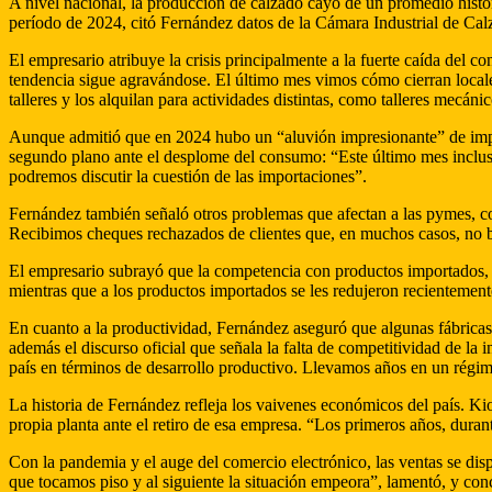
A nivel nacional, la producción de calzado cayó de un promedio histór
período de 2024, citó Fernández datos de la Cámara Industrial de Cal
El empresario atribuye la crisis principalmente a la fuerte caída del c
tendencia sigue agravándose. El último mes vimos cómo cierran locale
talleres y los alquilan para actividades distintas, como talleres mecáni
Aunque admitió que en 2024 hubo un “aluvión impresionante” de import
segundo plano ante el desplome del consumo: “Este último mes inclus
podremos discutir la cuestión de las importaciones”.
Fernández también señaló otros problemas que afectan a las pymes, com
Recibimos cheques rechazados de clientes que, en muchos casos, no bu
El empresario subrayó que la competencia con productos importados, es
mientras que a los productos importados se les redujeron recientemente
En cuanto a la productividad, Fernández aseguró que algunas fábricas 
además el discurso oficial que señala la falta de competitividad de la i
país en términos de desarrollo productivo. Llevamos años en un régimen
La historia de Fernández refleja los vaivenes económicos del país. Kio
propia planta ante el retiro de esa empresa. “Los primeros años, dura
Con la pandemia y el auge del comercio electrónico, las ventas se di
que tocamos piso y al siguiente la situación empeora”, lamentó, y conc