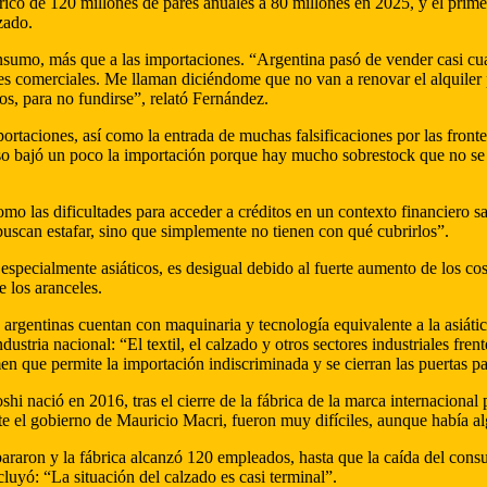
ico de 120 millones de pares anuales a 80 millones en 2025, y el prime
zado.
onsumo, más que a las importaciones. “Argentina pasó de vender casi cuat
s comerciales. Me llaman diciéndome que no van a renovar el alquiler 
cos, para no fundirse”, relató Fernández.
aciones, así como la entrada de muchas falsificaciones por las fronte
o bajó un poco la importación porque hay mucho sobrestock que no se 
o las dificultades para acceder a créditos en un contexto financiero s
scan estafar, sino que simplemente no tienen con qué cubrirlos”.
pecialmente asiáticos, es desigual debido al fuerte aumento de los cos
 los aranceles.
argentinas cuentan con maquinaria y tecnología equivalente a la asiáti
ndustria nacional: “El textil, el calzado y otros sectores industriales fr
 que permite la importación indiscriminada y se cierran las puertas par
shi nació en 2016, tras el cierre de la fábrica de la marca internacion
nte el gobierno de Mauricio Macri, fueron muy difíciles, aunque había 
spararon y la fábrica alcanzó 120 empleados, hasta que la caída del co
luyó: “La situación del calzado es casi terminal”.