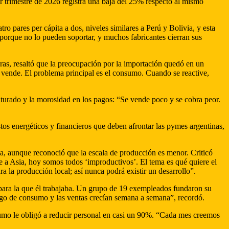
r trimestre de 2026 registra una baja del 25% respecto al mismo
ro pares per cápita a dos, niveles similares a Perú y Bolivia, y esta
porque no lo pueden soportar, y muchos fabricantes cierran sus
ras, resaltó que la preocupación por la importación quedó en un
vende. El problema principal es el consumo. Cuando se reactive,
aturado y la morosidad en los pagos: “Se vende poco y se cobra peor.
tos energéticos y financieros que deben afrontar las pymes argentinas,
ca, aunque reconoció que la escala de producción es menor. Criticó
ente a Asia, hoy somos todos ‘improductivos’. El tema es qué quiere el
a la producción local; así nunca podrá existir un desarrollo”.
al para la que él trabajaba. Un grupo de 19 exempleados fundaron su
algo de consumo y las ventas crecían semana a semana”, recordó.
nsumo le obligó a reducir personal en casi un 90%. “Cada mes creemos