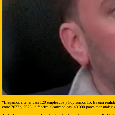
“Llegamos a tener casi 120 empleados y hoy somos 15. Es una realidad
entre 2022 y 2023, la fábrica alcanzaba casi 40.000 pares mensuales; 