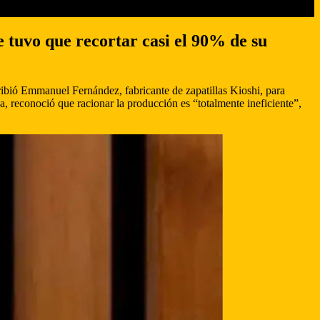
e tuvo que recortar casi el 90% de su
ibió Emmanuel Fernández, fabricante de zapatillas Kioshi, para
da, reconoció que racionar la producción es “totalmente ineficiente”,