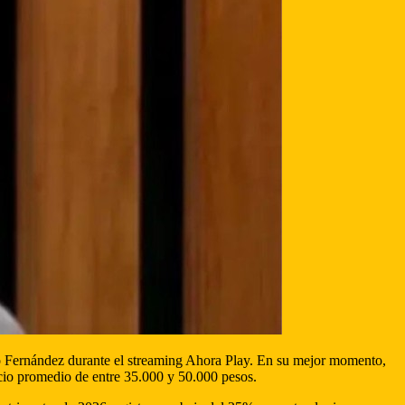
rmó Fernández durante el streaming Ahora Play. En su mejor momento,
ecio promedio de entre 35.000 y 50.000 pesos.