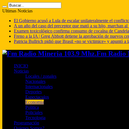
Ultimas Noticias
El Gobierno acusó a Lula de escalar unilateralmente el conflict
A un año del caso del preceptor que mató a su hijo, marchan al 
Examen toxicológico confirma consumo de cocaína de Candela
Freno a la IA | Greg Abbott detiene la aprobación de nuevos ce
Patricia Bullrich pidió que Brasil «no se victimice» y apuntó a l
Fm Radio M
INICIO
Noticias
Locales / zonales
Nacionales
Internacionales
Deportes
Espectaculos
Economia
Politica
Policiales
Tecnologia
Programación
Quienes Somos?