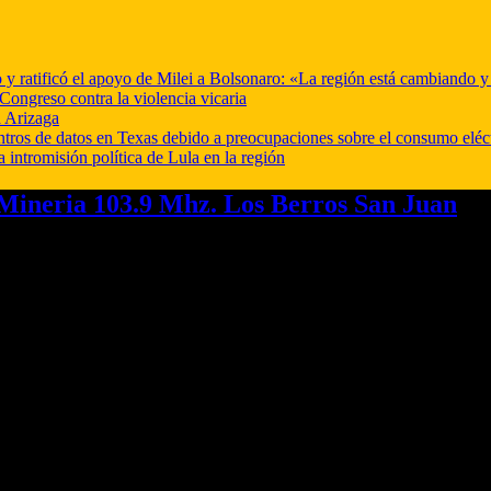
o y ratificó el apoyo de Milei a Bolsonaro: «La región está cambiando 
Congreso contra la violencia vicaria
 Arizaga
ntros de datos en Texas debido a preocupaciones sobre el consumo eléc
a intromisión política de Lula en la región
ineria 103.9 Mhz. Los Berros San Juan