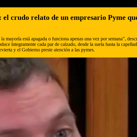
»: el crudo relato de un empresario Pyme qu
 la mayoría está apagada o funciona apenas una vez por semana”, descr
roduce íntegramente cada par de calzado, desde la suela hasta la capella
 revierta y el Gobierno preste atención a las pymes.