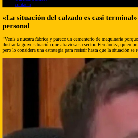
contacto
«La situación del calzado es casi terminal
personal
“Venís a nuestra fábrica y parece un cementerio de maquinaria porque
ilustrar la grave situación que atraviesa su sector. Fernández, quien p
pero lo considera una estrategia para resistir hasta que la situación se