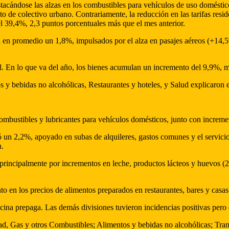
tacándose las alzas en los combustibles para vehículos de uso doméstico
to de colectivo urbano. Contrariamente, la reducción en las tarifas resi
l 39,4%, 2,3 puntos porcentuales más que el mes anterior.
on en promedio un 1,8%, impulsados por el alza en pasajes aéreos (+14,5
il. En lo que va del año, los bienes acumulan un incremento del 9,9%, 
s y bebidas no alcohólicas, Restaurantes y hoteles, y Salud explicaron e
ombustibles y lubricantes para vehículos domésticos, junto con incremen
un 2,2%, apoyado en subas de alquileres, gastos comunes y el servicio d
n.
principalmente por incrementos en leche, productos lácteos y huevos (2
o en los precios de alimentos preparados en restaurantes, bares y casa
cina prepaga. Las demás divisiones tuvieron incidencias positivas pero
dad, Gas y otros Combustibles; Alimentos y bebidas no alcohólicas; Trans