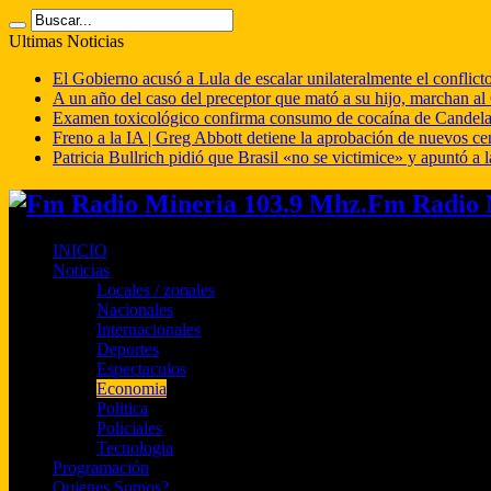
Ultimas Noticias
El Gobierno acusó a Lula de escalar unilateralmente el conflict
A un año del caso del preceptor que mató a su hijo, marchan al 
Examen toxicológico confirma consumo de cocaína de Candela
Freno a la IA | Greg Abbott detiene la aprobación de nuevos ce
Patricia Bullrich pidió que Brasil «no se victimice» y apuntó a l
Fm Radio M
INICIO
Noticias
Locales / zonales
Nacionales
Internacionales
Deportes
Espectaculos
Economia
Politica
Policiales
Tecnologia
Programación
Quienes Somos?