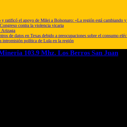
o y ratificó el apoyo de Milei a Bolsonaro: «La región está cambiando 
Congreso contra la violencia vicaria
 Arizaga
ntros de datos en Texas debido a preocupaciones sobre el consumo eléc
a intromisión política de Lula en la región
ineria 103.9 Mhz. Los Berros San Juan