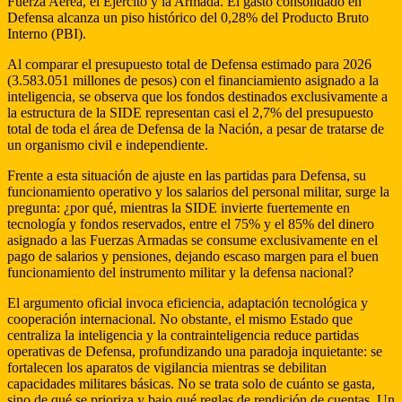
Fuerza Aérea, el Ejército y la Armada. El gasto consolidado en
Defensa alcanza un piso histórico del 0,28% del Producto Bruto
Interno (PBI).
Al comparar el presupuesto total de Defensa estimado para 2026
(3.583.051 millones de pesos) con el financiamiento asignado a la
inteligencia, se observa que los fondos destinados exclusivamente a
la estructura de la SIDE representan casi el 2,7% del presupuesto
total de toda el área de Defensa de la Nación, a pesar de tratarse de
un organismo civil e independiente.
Frente a esta situación de ajuste en las partidas para Defensa, su
funcionamiento operativo y los salarios del personal militar, surge la
pregunta: ¿por qué, mientras la SIDE invierte fuertemente en
tecnología y fondos reservados, entre el 75% y el 85% del dinero
asignado a las Fuerzas Armadas se consume exclusivamente en el
pago de salarios y pensiones, dejando escaso margen para el buen
funcionamiento del instrumento militar y la defensa nacional?
El argumento oficial invoca eficiencia, adaptación tecnológica y
cooperación internacional. No obstante, el mismo Estado que
centraliza la inteligencia y la contrainteligencia reduce partidas
operativas de Defensa, profundizando una paradoja inquietante: se
fortalecen los aparatos de vigilancia mientras se debilitan
capacidades militares básicas. No se trata solo de cuánto se gasta,
sino de qué se prioriza y bajo qué reglas de rendición de cuentas. Un