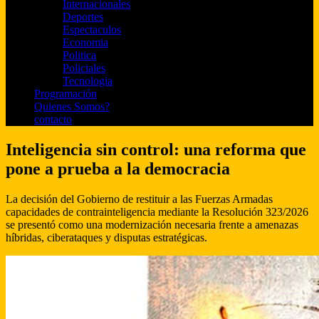
Internacionales
Deportes
Espectaculos
Economia
Politica
Policiales
Tecnologia
Programación
Quienes Somos?
contacto
Inteligencia sin control: una reforma que
pone a prueba a la democracia
La decisión del Gobierno de restituir a las Fuerzas Armadas
capacidades de contrainteligencia mediante la Resolución 323/2026
se presentó como una modernización necesaria frente a amenazas
híbridas, ciberataques y disputas estratégicas.