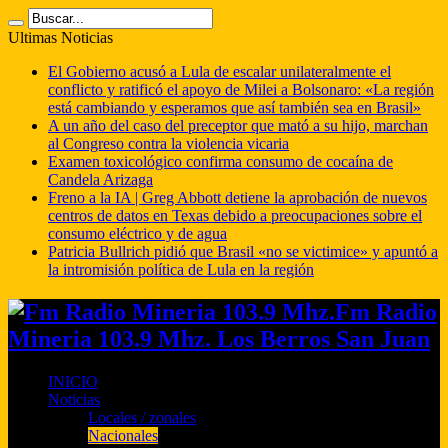
Ultimas Noticias
El Gobierno acusó a Lula de escalar unilateralmente el
conflicto y ratificó el apoyo de Milei a Bolsonaro: «La región
está cambiando y esperamos que así también sea en Brasil»
A un año del caso del preceptor que mató a su hijo, marchan
al Congreso contra la violencia vicaria
Examen toxicológico confirma consumo de cocaína de
Candela Arizaga
Freno a la IA | Greg Abbott detiene la aprobación de nuevos
centros de datos en Texas debido a preocupaciones sobre el
consumo eléctrico y de agua
Patricia Bullrich pidió que Brasil «no se victimice» y apuntó a
la intromisión política de Lula en la región
Fm Radio
Mineria 103.9 Mhz. Los Berros San Juan
INICIO
Noticias
Locales / zonales
Nacionales