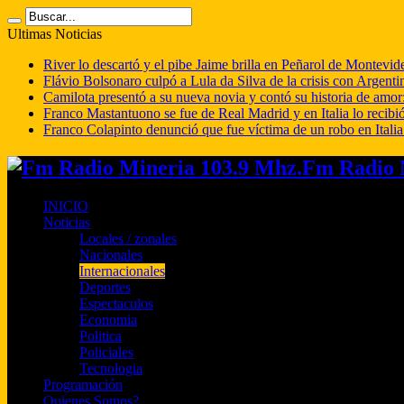
Ultimas Noticias
River lo descartó y el pibe Jaime brilla en Peñarol de Montevi
Flávio Bolsonaro culpó a Lula da Silva de la crisis con Argentin
Camilota presentó a su nueva novia y contó su historia de amo
Franco Mastantuono se fue de Real Madrid y en Italia lo recibió
Franco Colapinto denunció que fue víctima de un robo en Italia
Fm Radio M
INICIO
Noticias
Locales / zonales
Nacionales
Internacionales
Deportes
Espectaculos
Economia
Politica
Policiales
Tecnologia
Programación
Quienes Somos?