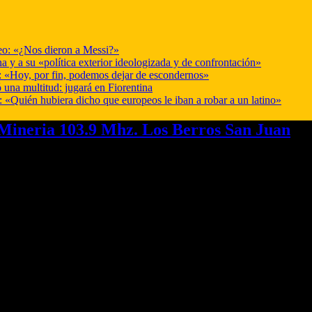
deo: «¿Nos dieron a Messi?»
a y a su «política exterior ideologizada y de confrontación»
r: «Hoy, por fin, podemos dejar de escondernos»
 una multitud: jugará en Fiorentina
: «Quién hubiera dicho que europeos le iban a robar a un latino»
ineria 103.9 Mhz. Los Berros San Juan