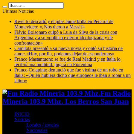
Ultimas Noticias
River lo descartó y el pibe Jaime brilla en Peñarol de
Montevideo: «¿Nos dieron a Messi?»
Flávio Bolsonaro culpó a Lula da Silva de la crisis con
Argentina y a su «política exterior ideologizada y de
confrontación»
Camilota presentó a su nueva novia y contó su historia de
amor: «Hoy, por fin, podemos dejar de escondernos»
Franco Mastantuono se fue de Real Madrid y en Italia lo
recibió una multitud: jugará en Fiorentina
Franco Colapinto denunció que fue víctima de un robo en
Italia: «Quién hubiera dicho que europeos le iban a robar a un
latino»
Fm Radio
Mineria 103.9 Mhz. Los Berros San Juan
INICIO
Noticias
Locales / zonales
Nacionales