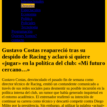
Internacionales
Deportes
Espectaculos
Economia
Politica
Policiales
Tecnologia
Programación
Quienes Somos?
contacto
Gustavo Costas reapareció tras su
despido de Racing y aclaró si quiere
«jugar» en la política del club: «Mi futuro
cercano…»
Gustavo Costas, desvinculado el pasado fin de semana como
director técnico de Racing, emitió un contundente comunicado a
través de sus redes sociales para desmentir su posible incursión en la
política interna del club, un rumor que había generado inquietud en
el entorno académico. El entrenador reafirmó su intención de
continuar su carrera como técnico y descartó competir contra Diego
Milito por la presidencia. Sin embargo, al utilizar la palabra «actual»