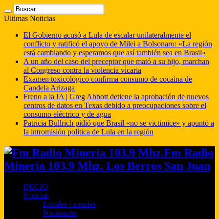
Ultimas Noticias
El Gobierno acusó a Lula de escalar unilateralmente el
conflicto y ratificó el apoyo de Milei a Bolsonaro: «La región
está cambiando y esperamos que así también sea en Brasil»
A un año del caso del preceptor que mató a su hijo, marchan
al Congreso contra la violencia vicaria
Examen toxicológico confirma consumo de cocaína de
Candela Arizaga
Freno a la IA | Greg Abbott detiene la aprobación de nuevos
centros de datos en Texas debido a preocupaciones sobre el
consumo eléctrico y de agua
Patricia Bullrich pidió que Brasil «no se victimice» y apuntó a
la intromisión política de Lula en la región
Fm Radio
Mineria 103.9 Mhz. Los Berros San Juan
INICIO
Noticias
Locales / zonales
Nacionales