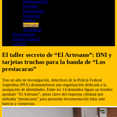
Internacionales
Deportes
Espectaculos
Economia
Politica
Policiales
Tecnologia
Programación
Quienes Somos?
contacto
El taller secreto de “El Artesano”: DNI y
tarjetas truchas para la banda de “Los
prestacaras”
Tras un año de investigación, detectives de la Policía Federal
Argentina (PFA) desmantelaron una organización dedicada a la
usurpación de identidades. Entre los 14 detenidos figura un hombre
apodado “El Artesano”, pieza clave del esquema criminal que
utilizaba “prestacaras” para presentar documentación falsa ante
bancos y comercios.