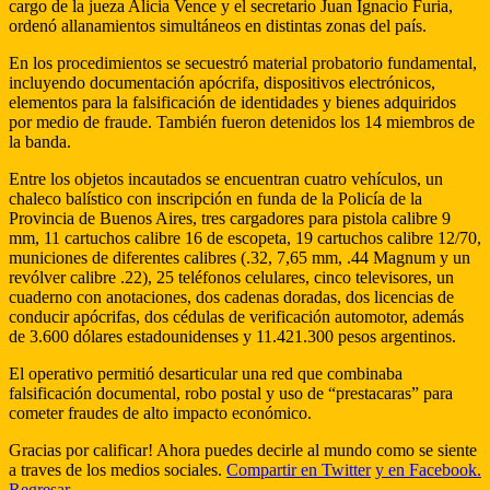
cargo de la jueza Alicia Vence y el secretario Juan Ignacio Furia,
ordenó allanamientos simultáneos en distintas zonas del país.
En los procedimientos se secuestró material probatorio fundamental,
incluyendo documentación apócrifa, dispositivos electrónicos,
elementos para la falsificación de identidades y bienes adquiridos
por medio de fraude. También fueron detenidos los 14 miembros de
la banda.
Entre los objetos incautados se encuentran cuatro vehículos, un
chaleco balístico con inscripción en funda de la Policía de la
Provincia de Buenos Aires, tres cargadores para pistola calibre 9
mm, 11 cartuchos calibre 16 de escopeta, 19 cartuchos calibre 12/70,
municiones de diferentes calibres (.32, 7,65 mm, .44 Magnum y un
revólver calibre .22), 25 teléfonos celulares, cinco televisores, un
cuaderno con anotaciones, dos cadenas doradas, dos licencias de
conducir apócrifas, dos cédulas de verificación automotor, además
de 3.600 dólares estadounidenses y 11.421.300 pesos argentinos.
El operativo permitió desarticular una red que combinaba
falsificación documental, robo postal y uso de “prestacaras” para
cometer fraudes de alto impacto económico.
Gracias por calificar! Ahora puedes decirle al mundo como se siente
a traves de los medios sociales.
Compartir en Twitter
y en Facebook.
Regresar