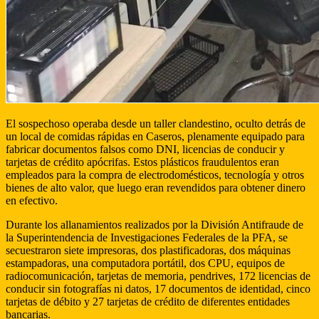
El sospechoso operaba desde un taller clandestino, oculto detrás de
un local de comidas rápidas en Caseros, plenamente equipado para
fabricar documentos falsos como DNI, licencias de conducir y
tarjetas de crédito apócrifas. Estos plásticos fraudulentos eran
empleados para la compra de electrodomésticos, tecnología y otros
bienes de alto valor, que luego eran revendidos para obtener dinero
en efectivo.
Durante los allanamientos realizados por la División Antifraude de
la Superintendencia de Investigaciones Federales de la PFA, se
secuestraron siete impresoras, dos plastificadoras, dos máquinas
estampadoras, una computadora portátil, dos CPU, equipos de
radiocomunicación, tarjetas de memoria, pendrives, 172 licencias de
conducir sin fotografías ni datos, 17 documentos de identidad, cinco
tarjetas de débito y 27 tarjetas de crédito de diferentes entidades
bancarias.