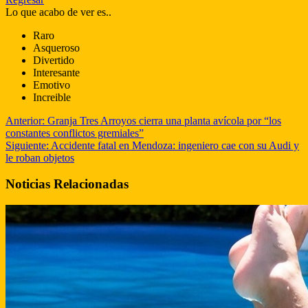
Lo que acabo de ver es..
Raro
Asqueroso
Divertido
Interesante
Emotivo
Increible
Anterior:
Granja Tres Arroyos cierra una planta avícola por “los
constantes conflictos gremiales”
Siguiente:
Accidente fatal en Mendoza: ingeniero cae con su Audi y
le roban objetos
Noticias Relacionadas