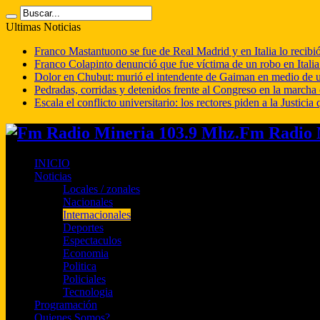
Ultimas Noticias
Franco Mastantuono se fue de Real Madrid y en Italia lo recibió
Franco Colapinto denunció que fue víctima de un robo en Italia
Dolor en Chubut: murió el intendente de Gaiman en medio de 
Pedradas, corridas y detenidos frente al Congreso en la marcha
Escala el conflicto universitario: los rectores piden a la Justi
Fm Radio M
INICIO
Noticias
Locales / zonales
Nacionales
Internacionales
Deportes
Espectaculos
Economia
Politica
Policiales
Tecnologia
Programación
Quienes Somos?