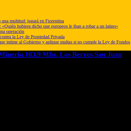
 una multitud: jugará en Fiorentina
: «Quién hubiera dicho que europeos le iban a robar a un latino»
una operación
 contra la Ley de Propiedad Privada
cia que intime al Gobierno y aplique multas si no cumple la Ley de Fondos
ineria 103.9 Mhz. Los Berros San Juan