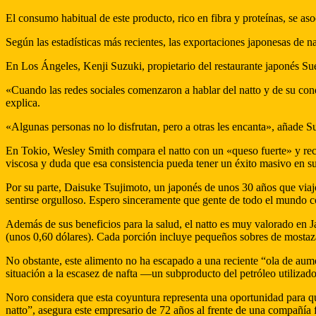
El consumo habitual de este producto, rico en fibra y proteínas, se aso
Según las estadísticas más recientes, las exportaciones japonesas de 
En Los Ángeles, Kenji Suzuki, propietario del restaurante japonés Sueh
«Cuando las redes sociales comenzaron a hablar del natto y de su con
explica.
«Algunas personas no lo disfrutan, pero a otras les encanta», añade S
En Tokio, Wesley Smith compara el natto con un «queso fuerte» y recu
viscosa y duda que esa consistencia pueda tener un éxito masivo en su
Por su parte, Daisuke Tsujimoto, un japonés de unos 30 años que viajó
sentirse orgulloso. Espero sinceramente que gente de todo el mundo 
Además de sus beneficios para la salud, el natto es muy valorado en J
(unos 0,60 dólares). Cada porción incluye pequeños sobres de mostaza
No obstante, este alimento no ha escapado a una reciente “ola de aume
situación a la escasez de nafta —un subproducto del petróleo utilizad
Noro considera que esta coyuntura representa una oportunidad para qu
natto”, asegura este empresario de 72 años al frente de una compañía f