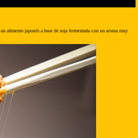
o, un alimento japonés a base de soja fermentada con un aroma muy