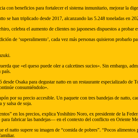
cia con beneficios para fortalecer el sistema inmunitario, mejorar la di
natto se han triplicado desde 2017, alcanzando las 5.248 toneladas en 2
iro, celebra el aumento de clientes no japoneses dispuestos a probar est
dición de ‘superalimento’, cada vez más personas quisieron probarlo pa
uzuki.
erda que «el queso puede oler a calcetines sucios». Sin embargo, admi
 país.
 desde Osaka para degustar natto en un restaurante especializado de To
continúe consumiéndolo».
apón por su precio accesible. Un paquete con tres bandejas de natto, c
 y salsa de soja.
ntos” en los precios, explica Yoshihiro Noro, ex presidente de la Fede
o para fabricar las bandejas— en el contexto del conflicto en Oriente Me
e el natto supere su imagen de “comida de pobres”. “Pocos alimentos p
amiliar.