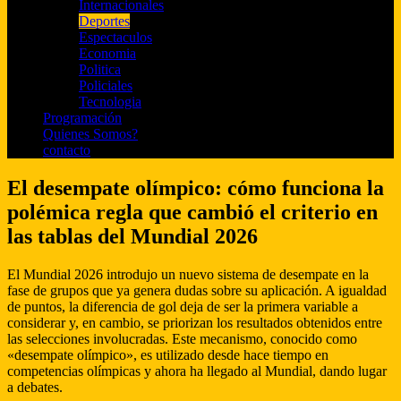
Internacionales
Deportes
Espectaculos
Economia
Politica
Policiales
Tecnologia
Programación
Quienes Somos?
contacto
El desempate olímpico: cómo funciona la
polémica regla que cambió el criterio en
las tablas del Mundial 2026
El Mundial 2026 introdujo un nuevo sistema de desempate en la
fase de grupos que ya genera dudas sobre su aplicación. A igualdad
de puntos, la diferencia de gol deja de ser la primera variable a
considerar y, en cambio, se priorizan los resultados obtenidos entre
las selecciones involucradas. Este mecanismo, conocido como
«desempate olímpico», es utilizado desde hace tiempo en
competencias olímpicas y ahora ha llegado al Mundial, dando lugar
a debates.