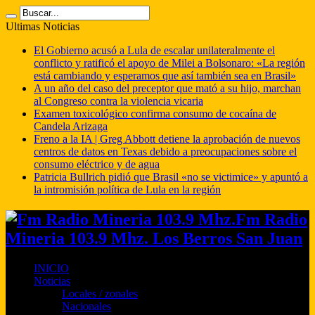
Ultimas Noticias
El Gobierno acusó a Lula de escalar unilateralmente el
conflicto y ratificó el apoyo de Milei a Bolsonaro: «La región
está cambiando y esperamos que así también sea en Brasil»
A un año del caso del preceptor que mató a su hijo, marchan
al Congreso contra la violencia vicaria
Examen toxicológico confirma consumo de cocaína de
Candela Arizaga
Freno a la IA | Greg Abbott detiene la aprobación de nuevos
centros de datos en Texas debido a preocupaciones sobre el
consumo eléctrico y de agua
Patricia Bullrich pidió que Brasil «no se victimice» y apuntó a
la intromisión política de Lula en la región
Fm Radio
Mineria 103.9 Mhz. Los Berros San Juan
INICIO
Noticias
Locales / zonales
Nacionales