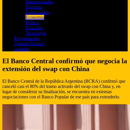
Internacionales
Deportes
Espectaculos
Economia
Politica
Policiales
Tecnologia
Programación
Quienes Somos?
contacto
El Banco Central confirmó que negocia la
extensión del swap con China
El Banco Central de la República Argentina (BCRA) confirmó que
canceló casi el 80% del tramo activado del swap con China y, en
lugar de considerar su finalización, se encuentra en extensas
negociaciones con el Banco Popular de ese país para extenderlo.