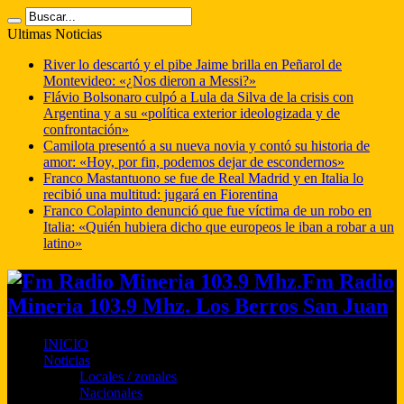
Ultimas Noticias
River lo descartó y el pibe Jaime brilla en Peñarol de
Montevideo: «¿Nos dieron a Messi?»
Flávio Bolsonaro culpó a Lula da Silva de la crisis con
Argentina y a su «política exterior ideologizada y de
confrontación»
Camilota presentó a su nueva novia y contó su historia de
amor: «Hoy, por fin, podemos dejar de escondernos»
Franco Mastantuono se fue de Real Madrid y en Italia lo
recibió una multitud: jugará en Fiorentina
Franco Colapinto denunció que fue víctima de un robo en
Italia: «Quién hubiera dicho que europeos le iban a robar a un
latino»
Fm Radio
Mineria 103.9 Mhz. Los Berros San Juan
INICIO
Noticias
Locales / zonales
Nacionales