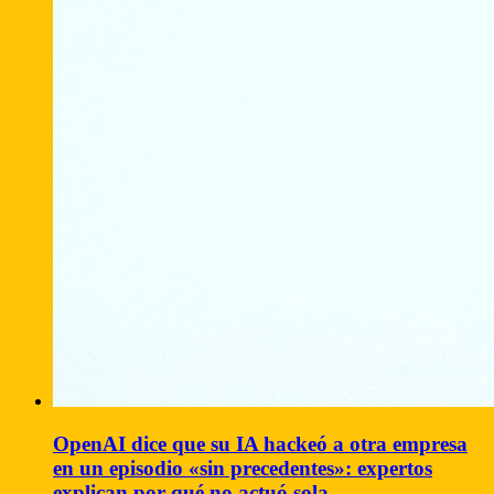
OpenAI dice que su IA hackeó a otra empresa
en un episodio «sin precedentes»: expertos
explican por qué no actuó sola