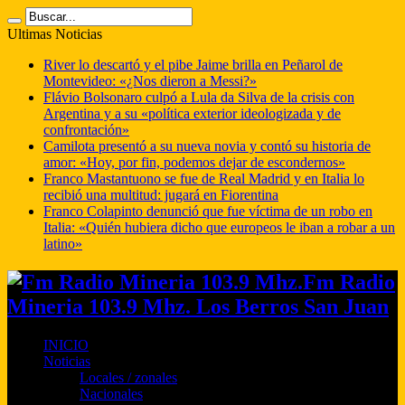
Ultimas Noticias
River lo descartó y el pibe Jaime brilla en Peñarol de
Montevideo: «¿Nos dieron a Messi?»
Flávio Bolsonaro culpó a Lula da Silva de la crisis con
Argentina y a su «política exterior ideologizada y de
confrontación»
Camilota presentó a su nueva novia y contó su historia de
amor: «Hoy, por fin, podemos dejar de escondernos»
Franco Mastantuono se fue de Real Madrid y en Italia lo
recibió una multitud: jugará en Fiorentina
Franco Colapinto denunció que fue víctima de un robo en
Italia: «Quién hubiera dicho que europeos le iban a robar a un
latino»
Fm Radio
Mineria 103.9 Mhz. Los Berros San Juan
INICIO
Noticias
Locales / zonales
Nacionales