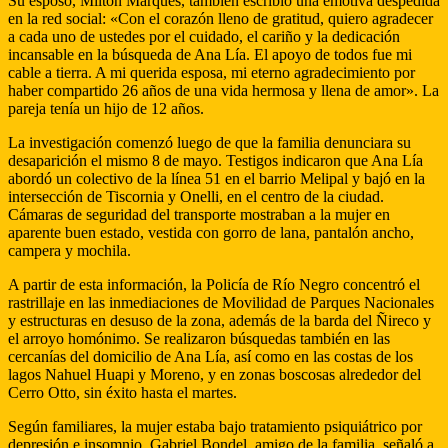
Su esposo, Milton Marques, también escribió una emotiva despedida
en la red social: «Con el corazón lleno de gratitud, quiero agradecer
a cada uno de ustedes por el cuidado, el cariño y la dedicación
incansable en la búsqueda de Ana Lía. El apoyo de todos fue mi
cable a tierra. A mi querida esposa, mi eterno agradecimiento por
haber compartido 26 años de una vida hermosa y llena de amor». La
pareja tenía un hijo de 12 años.
La investigación comenzó luego de que la familia denunciara su
desaparición el mismo 8 de mayo. Testigos indicaron que Ana Lía
abordó un colectivo de la línea 51 en el barrio Melipal y bajó en la
intersección de Tiscornia y Onelli, en el centro de la ciudad.
Cámaras de seguridad del transporte mostraban a la mujer en
aparente buen estado, vestida con gorro de lana, pantalón ancho,
campera y mochila.
A partir de esta información, la Policía de Río Negro concentró el
rastrillaje en las inmediaciones de Movilidad de Parques Nacionales
y estructuras en desuso de la zona, además de la barda del Ñireco y
el arroyo homónimo. Se realizaron búsquedas también en las
cercanías del domicilio de Ana Lía, así como en las costas de los
lagos Nahuel Huapi y Moreno, y en zonas boscosas alrededor del
Cerro Otto, sin éxito hasta el martes.
Según familiares, la mujer estaba bajo tratamiento psiquiátrico por
depresión e insomnio. Gabriel Bondel, amigo de la familia, señaló a