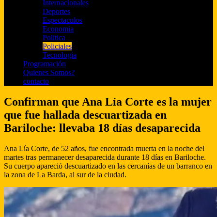
Internacionales
Deportes
Espectaculos
Economia
Politica
Policiales
Tecnologia
Programación
Quienes Somos?
contacto
Confirman que Ana Lía Corte es la mujer
que fue hallada descuartizada en
Bariloche: llevaba 18 días desaparecida
Ana Lía Corte, de 52 años, fue encontrada muerta en la noche del
martes tras permanecer desaparecida durante 18 días en Bariloche.
Su cuerpo apareció descuartizado en las cercanías de un barranco en
la zona de La Barda, al sur de la ciudad.