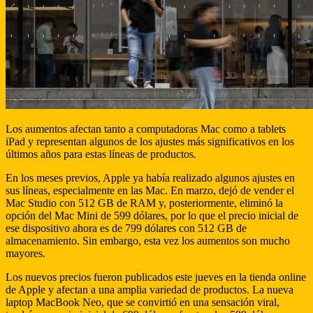
Los aumentos afectan tanto a computadoras Mac como a tablets
iPad y representan algunos de los ajustes más significativos en los
últimos años para estas líneas de productos.
En los meses previos, Apple ya había realizado algunos ajustes en
sus líneas, especialmente en las Mac. En marzo, dejó de vender el
Mac Studio con 512 GB de RAM y, posteriormente, eliminó la
opción del Mac Mini de 599 dólares, por lo que el precio inicial de
ese dispositivo ahora es de 799 dólares con 512 GB de
almacenamiento. Sin embargo, esta vez los aumentos son mucho
mayores.
Los nuevos precios fueron publicados este jueves en la tienda online
de Apple y afectan a una amplia variedad de productos. La nueva
laptop MacBook Neo, que se convirtió en una sensación viral,