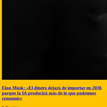
Elon Musk: «El dinero dejará de importar en 2036
porque la IA producirá más de lo que podremos
consumir»