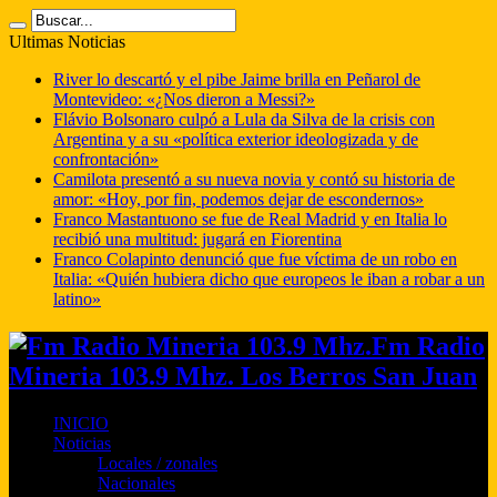
Ultimas Noticias
River lo descartó y el pibe Jaime brilla en Peñarol de
Montevideo: «¿Nos dieron a Messi?»
Flávio Bolsonaro culpó a Lula da Silva de la crisis con
Argentina y a su «política exterior ideologizada y de
confrontación»
Camilota presentó a su nueva novia y contó su historia de
amor: «Hoy, por fin, podemos dejar de escondernos»
Franco Mastantuono se fue de Real Madrid y en Italia lo
recibió una multitud: jugará en Fiorentina
Franco Colapinto denunció que fue víctima de un robo en
Italia: «Quién hubiera dicho que europeos le iban a robar a un
latino»
Fm Radio
Mineria 103.9 Mhz. Los Berros San Juan
INICIO
Noticias
Locales / zonales
Nacionales