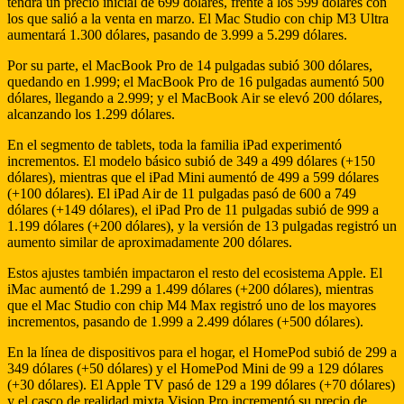
tendrá un precio inicial de 699 dólares, frente a los 599 dólares con
los que salió a la venta en marzo. El Mac Studio con chip M3 Ultra
aumentará 1.300 dólares, pasando de 3.999 a 5.299 dólares.
Por su parte, el MacBook Pro de 14 pulgadas subió 300 dólares,
quedando en 1.999; el MacBook Pro de 16 pulgadas aumentó 500
dólares, llegando a 2.999; y el MacBook Air se elevó 200 dólares,
alcanzando los 1.299 dólares.
En el segmento de tablets, toda la familia iPad experimentó
incrementos. El modelo básico subió de 349 a 499 dólares (+150
dólares), mientras que el iPad Mini aumentó de 499 a 599 dólares
(+100 dólares). El iPad Air de 11 pulgadas pasó de 600 a 749
dólares (+149 dólares), el iPad Pro de 11 pulgadas subió de 999 a
1.199 dólares (+200 dólares), y la versión de 13 pulgadas registró un
aumento similar de aproximadamente 200 dólares.
Estos ajustes también impactaron el resto del ecosistema Apple. El
iMac aumentó de 1.299 a 1.499 dólares (+200 dólares), mientras
que el Mac Studio con chip M4 Max registró uno de los mayores
incrementos, pasando de 1.999 a 2.499 dólares (+500 dólares).
En la línea de dispositivos para el hogar, el HomePod subió de 299 a
349 dólares (+50 dólares) y el HomePod Mini de 99 a 129 dólares
(+30 dólares). El Apple TV pasó de 129 a 199 dólares (+70 dólares)
y el casco de realidad mixta Vision Pro incrementó su precio de