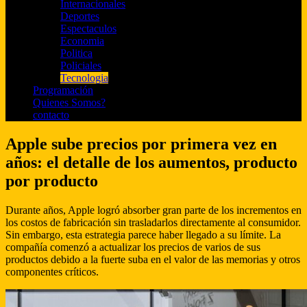
Internacionales
Deportes
Espectaculos
Economia
Politica
Policiales
Tecnologia
Programación
Quienes Somos?
contacto
Apple sube precios por primera vez en
años: el detalle de los aumentos, producto
por producto
Durante años, Apple logró absorber gran parte de los incrementos en
los costos de fabricación sin trasladarlos directamente al consumidor.
Sin embargo, esta estrategia parece haber llegado a su límite. La
compañía comenzó a actualizar los precios de varios de sus
productos debido a la fuerte suba en el valor de las memorias y otros
componentes críticos.