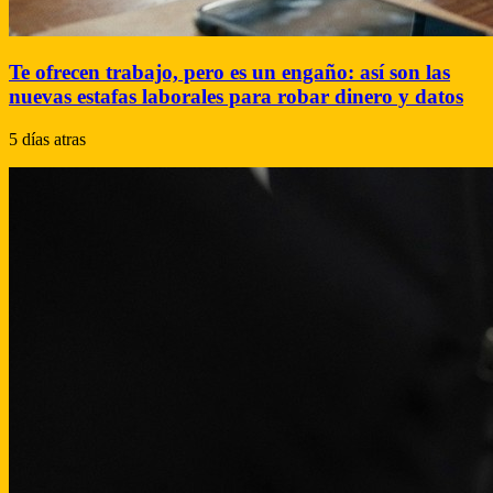
Te ofrecen trabajo, pero es un engaño: así son las
nuevas estafas laborales para robar dinero y datos
5 días atras