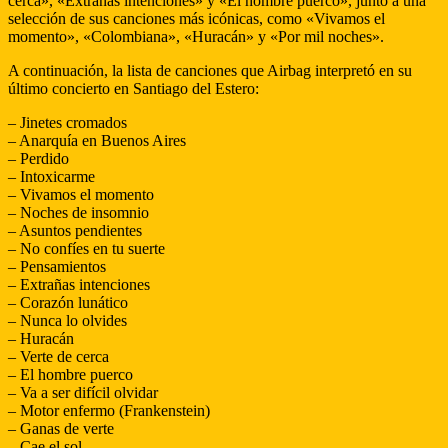
cerca», «Extrañas intenciones» y «El hombre puerco», junto a una
selección de sus canciones más icónicas, como «Vivamos el
momento», «Colombiana», «Huracán» y «Por mil noches».
A continuación, la lista de canciones que Airbag interpretó en su
último concierto en Santiago del Estero:
– Jinetes cromados
– Anarquía en Buenos Aires
– Perdido
– Intoxicarme
– Vivamos el momento
– Noches de insomnio
– Asuntos pendientes
– No confíes en tu suerte
– Pensamientos
– Extrañas intenciones
– Corazón lunático
– Nunca lo olvides
– Huracán
– Verte de cerca
– El hombre puerco
– Va a ser difícil olvidar
– Motor enfermo (Frankenstein)
– Ganas de verte
– Cae el sol