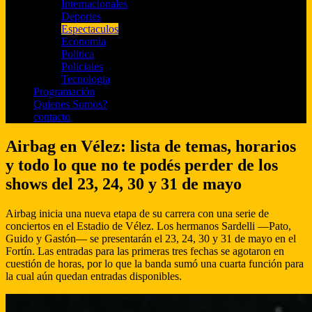
Internacionales
Deportes
Espectaculos
Economia
Politica
Policiales
Tecnologia
Programación
Quienes Somos?
contacto
Airbag en Vélez: lista de temas, horarios
y todo lo que no te podés perder de los
shows del 23, 24, 30 y 31 de mayo
Airbag inicia una nueva etapa de su carrera con una serie de
conciertos en el Estadio de Vélez. Los hermanos Sardelli —Pato,
Guido y Gastón— se presentarán el 23, 24, 30 y 31 de mayo en el
Fortín. Las entradas para las primeras tres fechas se agotaron en
cuestión de horas, por lo que la banda sumó una cuarta función para
la cual aún quedan entradas disponibles.