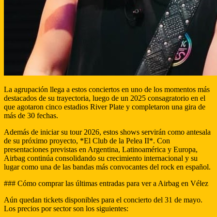
La agrupación llega a estos conciertos en uno de los momentos más
destacados de su trayectoria, luego de un 2025 consagratorio en el
que agotaron cinco estadios River Plate y completaron una gira de
más de 30 fechas.
Además de iniciar su tour 2026, estos shows servirán como antesala
de su próximo proyecto, *El Club de la Pelea II*. Con
presentaciones previstas en Argentina, Latinoamérica y Europa,
Airbag continúa consolidando su crecimiento internacional y su
lugar como una de las bandas más convocantes del rock en español.
### Cómo comprar las últimas entradas para ver a Airbag en Vélez
Aún quedan tickets disponibles para el concierto del 31 de mayo.
Los precios por sector son los siguientes: