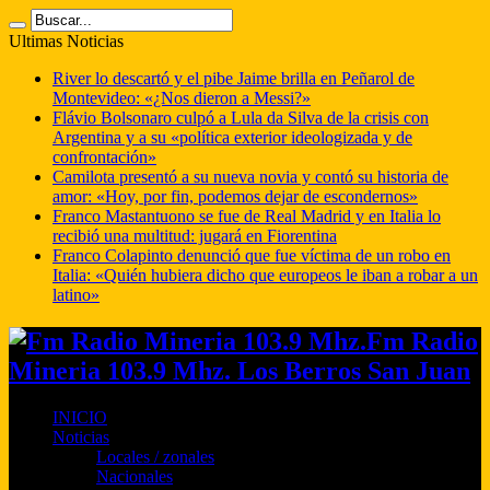
Ultimas Noticias
River lo descartó y el pibe Jaime brilla en Peñarol de
Montevideo: «¿Nos dieron a Messi?»
Flávio Bolsonaro culpó a Lula da Silva de la crisis con
Argentina y a su «política exterior ideologizada y de
confrontación»
Camilota presentó a su nueva novia y contó su historia de
amor: «Hoy, por fin, podemos dejar de escondernos»
Franco Mastantuono se fue de Real Madrid y en Italia lo
recibió una multitud: jugará en Fiorentina
Franco Colapinto denunció que fue víctima de un robo en
Italia: «Quién hubiera dicho que europeos le iban a robar a un
latino»
Fm Radio
Mineria 103.9 Mhz. Los Berros San Juan
INICIO
Noticias
Locales / zonales
Nacionales